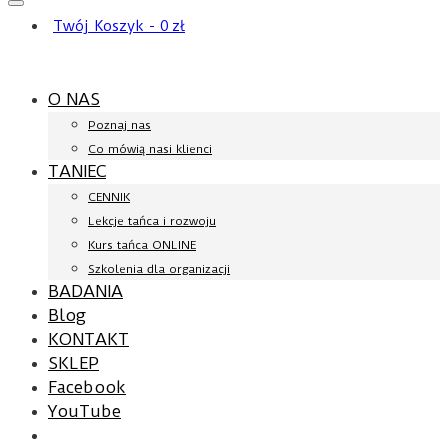
Twój Koszyk
-
0
zł
O NAS
Poznaj nas
Co mówią nasi klienci
TANIEC
CENNIK
Lekcje tańca i rozwoju
Kurs tańca ONLINE
Szkolenia dla organizacji
BADANIA
Blog
KONTAKT
SKLEP
Facebook
YouTube