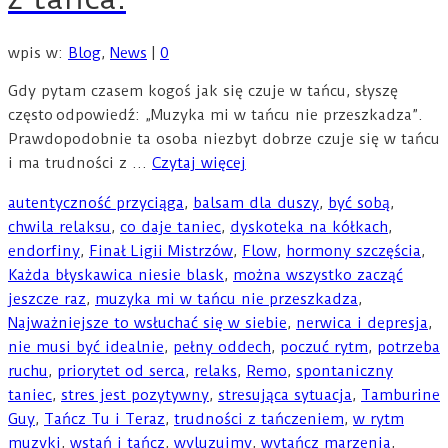
wpis w:
Blog
,
News
|
0
Gdy pytam czasem kogoś jak się czuje w tańcu, słyszę
często odpowiedź: „Muzyka mi w tańcu nie przeszkadza”.
Prawdopodobnie ta osoba niezbyt dobrze czuje się w tańcu
i ma trudności z …
Czytaj więcej
autentyczność przyciąga
,
balsam dla duszy
,
być sobą
,
chwila relaksu
,
co daje taniec
,
dyskoteka na kółkach
,
endorfiny
,
Finał Ligii Mistrzów
,
Flow
,
hormony szczęścia
,
Każda błyskawica niesie blask
,
można wszystko zacząć
jeszcze raz
,
muzyka mi w tańcu nie przeszkadza
,
Najważniejsze to wsłuchać się w siebie
,
nerwica i depresja
,
nie musi być idealnie
,
pełny oddech
,
poczuć rytm
,
potrzeba
ruchu
,
priorytet od serca
,
relaks
,
Remo
,
spontaniczny
taniec
,
stres jest pozytywny
,
stresująca sytuacja
,
Tamburine
Guy
,
Tańcz Tu i Teraz
,
trudności z tańczeniem
,
w rytm
muzyki
,
wstań i tańcz
,
wyluzujmy
,
wytańcz marzenia
,