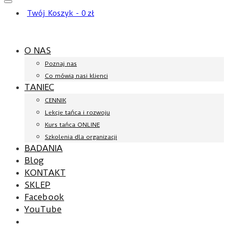
Twój Koszyk
-
0
zł
O NAS
Poznaj nas
Co mówią nasi klienci
TANIEC
CENNIK
Lekcje tańca i rozwoju
Kurs tańca ONLINE
Szkolenia dla organizacji
BADANIA
Blog
KONTAKT
SKLEP
Facebook
YouTube