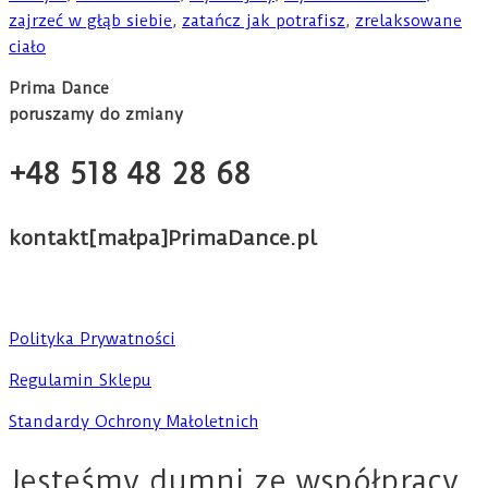
zajrzeć w głąb siebie
,
zatańcz jak potrafisz
,
zrelaksowane
ciało
Prima Dance
poruszamy do zmiany
+48 518 48 28 68
kontakt[małpa]PrimaDance.pl
Polityka Prywatności
Regulamin Sklepu
Standardy Ochrony Małoletnich
Jesteśmy dumni ze współpracy