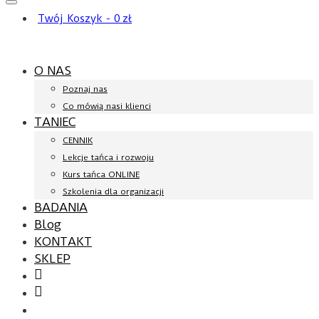
Twój Koszyk
-
0
zł
O NAS
Poznaj nas
Co mówią nasi klienci
TANIEC
CENNIK
Lekcje tańca i rozwoju
Kurs tańca ONLINE
Szkolenia dla organizacji
BADANIA
Blog
KONTAKT
SKLEP
Facebook
YouTube