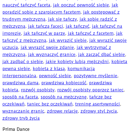
nauczyć tańczyć faceta
,
jak poczuć pewność siebie
,
jak
poradzić sobie z szarpiącym facetem
,
jak postępować z
trudnym mężczyzną
,
jak się tańczy
,
jak sobie radzić z
mężczyzną
,
jak tańczą faceci
,
jak tańczyć
,
jak tańczyć na
imprezie
,
jak tańczyć w parze
,
jak tańczyć z facetem
,
jak
tańczyć z mężczyzną
,
jak wyrazić siebie
,
jak wyrazić swoje
uczucia
,
jak wyrazić swoje zdanie
,
jak wytrzymać z
mężczyzną
,
jak wyznaczyć granice
,
jak zacząć dbać siebie
,
jak zadbać o siebie
,
jakie kobiety lubią mężczyźni
,
kobieta
pewna siebie
,
kobieta z klasą
,
komunikacja
interpersonalna
,
pewność siebie
,
pozytywne myślenie
,
prawdziwa dama
,
prawdziwa kobiecość
,
prawdziwa
kobieta
,
rozwój osobisty
,
rozwój osobisty poprzez taniec
,
sposób na faceta
,
sposób na mężczyznę
,
tańczę bez
oczekiwań
,
taniec bez oczekiwań
,
trening asertywności
,
wyznaczanie granic
,
zdrowe relacje
,
zdrowy styl życia
,
zdrowy tryb życia
Prima Dance