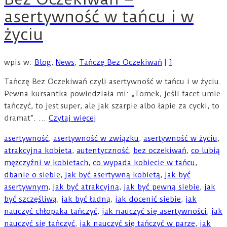
asertywność w tańcu i w
życiu
wpis w:
Blog
,
News
,
Tańczę Bez Oczekiwań
|
1
Tańczę Bez Oczekiwań czyli asertywność w tańcu i w życiu.
Pewna kursantka powiedziała mi: „Tomek, jeśli facet umie
tańczyć, to jest super, ale jak szarpie albo łapie za cycki, to
dramat”. …
Czytaj więcej
asertywność
,
asertywność w związku
,
asertywność w życiu
,
atrakcyjna kobieta
,
autentyczność
,
bez oczekiwań
,
co lubią
mężczyźni w kobietach
,
co wypada kobiecie w tańcu
,
dbanie o siebie
,
jak być asertywną kobietą
,
jak być
asertywnym
,
jak być atrakcyjną
,
jak być pewną siebie
,
jak
być szczęśliwą
,
jak być ładną
,
jak docenić siebie
,
jak
nauczyć chłopaka tańczyć
,
jak nauczyć się asertywności
,
jak
nauczyć się tańczyć
,
jak nauczyć się tańczyć w parze
,
jak