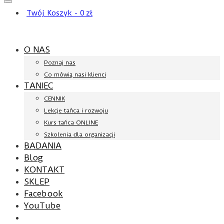
Twój Koszyk
-
0
zł
O NAS
Poznaj nas
Co mówią nasi klienci
TANIEC
CENNIK
Lekcje tańca i rozwoju
Kurs tańca ONLINE
Szkolenia dla organizacji
BADANIA
Blog
KONTAKT
SKLEP
Facebook
YouTube