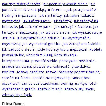
nauczyć tańczyć faceta
,
jak poczuć pewność siebie
,
jak
poradzić sobie z szarpiącym facetem
,
jak postępować z
trudnym mężczyzną
,
jak się tańczy
,
jak sobie radzić z
mężczyzną
,
jak tańczą faceci
,
jak tańczyć
,
jak tańczyć na
imprezie
,
jak tańczyć w parze
,
jak tańczyć z facetem
,
jak
tańczyć z mężczyzną
,
jak wyrazić siebie
,
jak wyrazić swoje
uczucia
,
jak wyrazić swoje zdanie
,
jak wytrzymać z
mężczyzną
,
jak wyznaczyć granice
,
jak zacząć dbać siebie
,
jak zadbać o siebie
,
jakie kobiety lubią mężczyźni
,
kobieta
pewna siebie
,
kobieta z klasą
,
komunikacja
interpersonalna
,
pewność siebie
,
pozytywne myślenie
,
prawdziwa dama
,
prawdziwa kobiecość
,
prawdziwa
kobieta
,
rozwój osobisty
,
rozwój osobisty poprzez taniec
,
sposób na faceta
,
sposób na mężczyznę
,
tańczę bez
oczekiwań
,
taniec bez oczekiwań
,
trening asertywności
,
wyznaczanie granic
,
zdrowe relacje
,
zdrowy styl życia
,
zdrowy tryb życia
Prima Dance