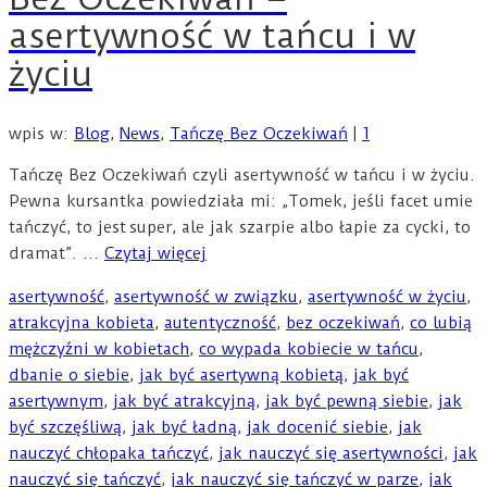
asertywność w tańcu i w
życiu
wpis w:
Blog
,
News
,
Tańczę Bez Oczekiwań
|
1
Tańczę Bez Oczekiwań czyli asertywność w tańcu i w życiu.
Pewna kursantka powiedziała mi: „Tomek, jeśli facet umie
tańczyć, to jest super, ale jak szarpie albo łapie za cycki, to
dramat”. …
Czytaj więcej
asertywność
,
asertywność w związku
,
asertywność w życiu
,
atrakcyjna kobieta
,
autentyczność
,
bez oczekiwań
,
co lubią
mężczyźni w kobietach
,
co wypada kobiecie w tańcu
,
dbanie o siebie
,
jak być asertywną kobietą
,
jak być
asertywnym
,
jak być atrakcyjną
,
jak być pewną siebie
,
jak
być szczęśliwą
,
jak być ładną
,
jak docenić siebie
,
jak
nauczyć chłopaka tańczyć
,
jak nauczyć się asertywności
,
jak
nauczyć się tańczyć
,
jak nauczyć się tańczyć w parze
,
jak