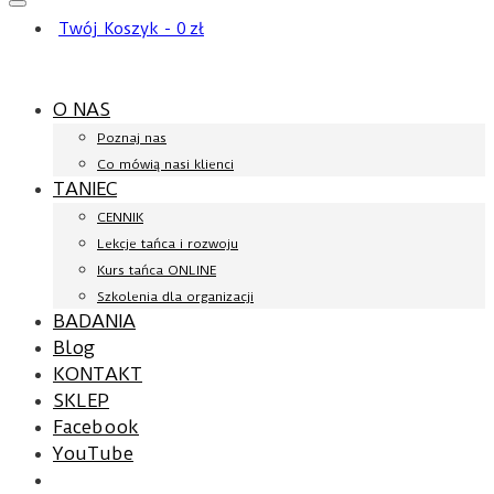
Twój Koszyk
-
0
zł
O NAS
Poznaj nas
Co mówią nasi klienci
TANIEC
CENNIK
Lekcje tańca i rozwoju
Kurs tańca ONLINE
Szkolenia dla organizacji
BADANIA
Blog
KONTAKT
SKLEP
Facebook
YouTube