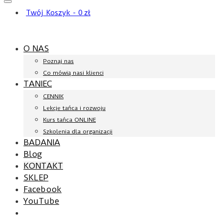
Twój Koszyk
-
0
zł
O NAS
Poznaj nas
Co mówią nasi klienci
TANIEC
CENNIK
Lekcje tańca i rozwoju
Kurs tańca ONLINE
Szkolenia dla organizacji
BADANIA
Blog
KONTAKT
SKLEP
Facebook
YouTube