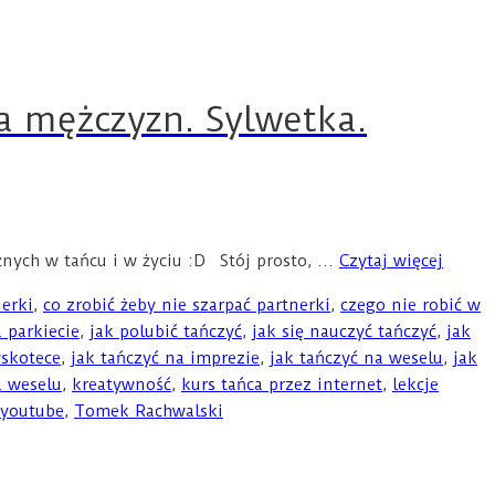
la mężczyzn. Sylwetka.
nych w tańcu i w życiu :D Stój prosto, …
Czytaj więcej
nerki
,
co zrobić żeby nie szarpać partnerki
,
czego nie robić w
 parkiecie
,
jak polubić tańczyć
,
jak się nauczyć tańczyć
,
jak
yskotece
,
jak tańczyć na imprezie
,
jak tańczyć na weselu
,
jak
a weselu
,
kreatywność
,
kurs tańca przez internet
,
lekcje
 youtube
,
Tomek Rachwalski