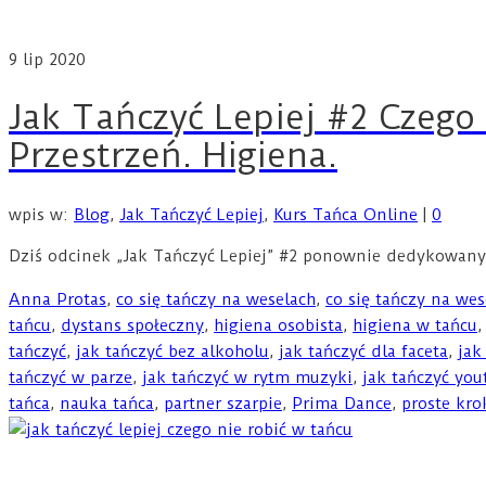
9
lip 2020
Jak Tańczyć Lepiej #2 Czego 
Przestrzeń. Higiena.
wpis w:
Blog
,
Jak Tańczyć Lepiej
,
Kurs Tańca Online
|
0
Dziś odcinek „Jak Tańczyć Lepiej” #2 ponownie dedykowany
Anna Protas
,
co się tańczy na weselach
,
co się tańczy na wes
tańcu
,
dystans społeczny
,
higiena osobista
,
higiena w tańcu
tańczyć
,
jak tańczyć bez alkoholu
,
jak tańczyć dla faceta
,
jak
tańczyć w parze
,
jak tańczyć w rytm muzyki
,
jak tańczyć you
tańca
,
nauka tańca
,
partner szarpie
,
Prima Dance
,
proste kro