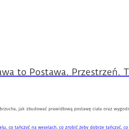
awa to Postawa. Przestrzeń. 
rzucha, jak zbudować prawidłową postawę ciała oraz wygodne 
elu
,
co tańczyć na weselach
,
co zrobić żeby dobrze tańczyć
,
co