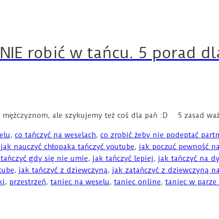
NIE robić w tańcu. 5 porad d
 mężczyznom, ale szykujemy też coś dla pań :D 5 zasad waż
elu
,
co tańczyć na weselach
,
co zrobić żeby nie podeptać part
,
jak nauczyć chłopaka tańczyć youtube
,
jak poczuć pewność na
 tańczyć gdy się nie umie
,
jak tańczyć lepiej
,
jak tańczyć na d
tube
,
jak tańczyć z dziewczyną
,
jak zatańczyć z dziewczyną n
ki
,
przestrzeń
,
taniec na weselu
,
taniec online
,
taniec w parze