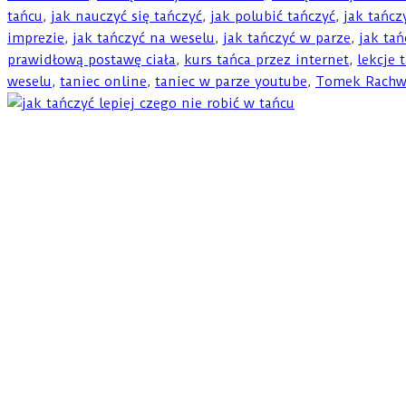
tańcu
,
jak nauczyć się tańczyć
,
jak polubić tańczyć
,
jak tańcz
imprezie
,
jak tańczyć na weselu
,
jak tańczyć w parze
,
jak ta
prawidłową postawę ciała
,
kurs tańca przez internet
,
lekcje 
weselu
,
taniec online
,
taniec w parze youtube
,
Tomek Rachw