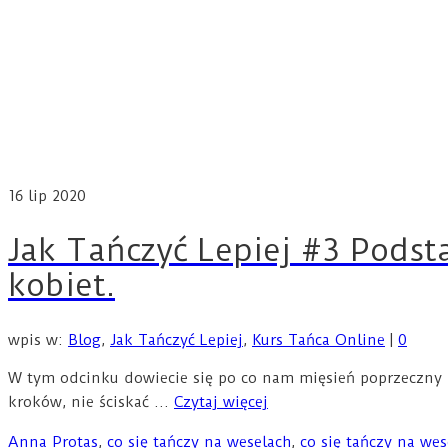
16
lip 2020
Jak Tańczyć Lepiej #3 Podst
kobiet.
wpis w:
Blog
,
Jak Tańczyć Lepiej
,
Kurs Tańca Online
|
0
W tym odcinku dowiecie się po co nam mięsień poprzeczny b
kroków, nie ściskać …
Czytaj więcej
Anna Protas
,
co się tańczy na weselach
,
co się tańczy na wes