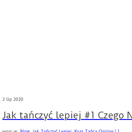
2
lip 2020
Jak tańczyć lepiej #1 Czego 
wpis w:
Blog
,
Jak Tańczyć Lepiej
,
Kurs Tańca Online
|
1