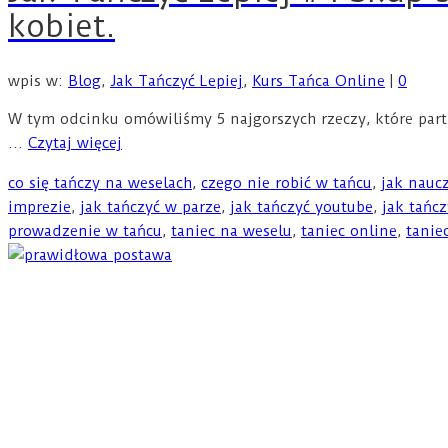
kobiet.
wpis w:
Blog
,
Jak Tańczyć Lepiej
,
Kurs Tańca Online
|
0
W tym odcinku omówiliśmy 5 najgorszych rzeczy, które par
…
Czytaj więcej
co się tańczy na weselach
,
czego nie robić w tańcu
,
jak naucz
imprezie
,
jak tańczyć w parze
,
jak tańczyć youtube
,
jak tańc
prowadzenie w tańcu
,
taniec na weselu
,
taniec online
,
tanie