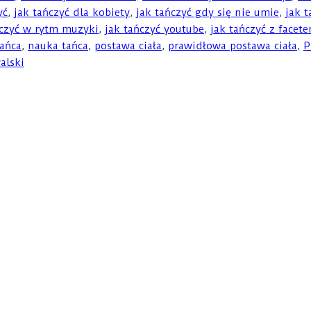
yć
,
jak tańczyć dla kobiety
,
jak tańczyć gdy się nie umie
,
jak t
ńczyć w rytm muzyki
,
jak tańczyć youtube
,
jak tańczyć z facet
tańca
,
nauka tańca
,
postawa ciała
,
prawidłowa postawa ciała
,
P
alski