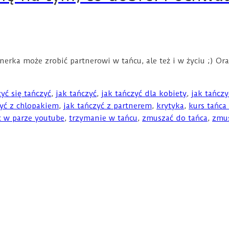
tnerka może zrobić partnerowi w tańcu, ale też i w życiu ;
yć się tańczyć
,
jak tańczyć
,
jak tańczyć dla kobiety
,
jak tańczy
zyć z chlopakiem
,
jak tańczyć z partnerem
,
krytyka
,
kurs tańca
c w parze youtube
,
trzymanie w tańcu
,
zmuszać do tańca
,
zmus