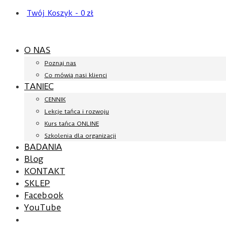
Twój Koszyk
-
0
zł
O NAS
Poznaj nas
Co mówią nasi klienci
TANIEC
CENNIK
Lekcje tańca i rozwoju
Kurs tańca ONLINE
Szkolenia dla organizacji
BADANIA
Blog
KONTAKT
SKLEP
Facebook
YouTube