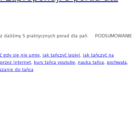
) Oraz daliśmy 5 praktycznych porad dla pań: PODSUMOWANIE
ć gdy się nie umie
,
jak tańczyć lepiej
,
jak tańczyć na
 przez internet
,
kurs tańca youtube
,
nauka tańca
,
pochwała
,
zanie do tańca