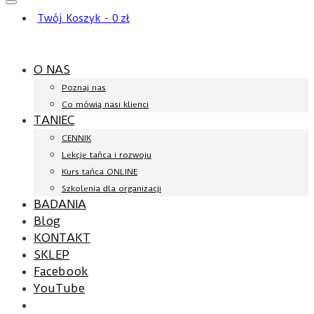
Twój Koszyk
-
0
zł
O NAS
Poznaj nas
Co mówią nasi klienci
TANIEC
CENNIK
Lekcje tańca i rozwoju
Kurs tańca ONLINE
Szkolenia dla organizacji
BADANIA
Blog
KONTAKT
SKLEP
Facebook
YouTube