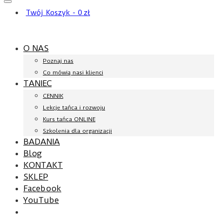
Twój Koszyk
-
0
zł
O NAS
Poznaj nas
Co mówią nasi klienci
TANIEC
CENNIK
Lekcje tańca i rozwoju
Kurs tańca ONLINE
Szkolenia dla organizacji
BADANIA
Blog
KONTAKT
SKLEP
Facebook
YouTube