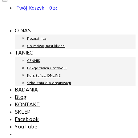
Twój Koszyk
-
0
zł
O NAS
Poznaj nas
Co mówią nasi klienci
TANIEC
CENNIK
Lekcje tańca i rozwoju
Kurs tańca ONLINE
Szkolenia dla organizacji
BADANIA
Blog
KONTAKT
SKLEP
Facebook
YouTube