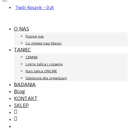
Twój Koszyk
-
0
zł
O NAS
Poznaj nas
Co mówią nasi klienci
TANIEC
CENNIK
Lekcje tańca i rozwoju
Kurs tańca ONLINE
Szkolenia dla organizacji
BADANIA
Blog
KONTAKT
SKLEP
Facebook
YouTube