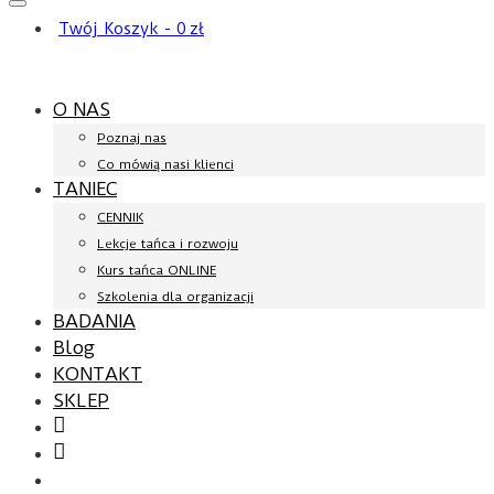
Twój Koszyk
-
0
zł
O NAS
Poznaj nas
Co mówią nasi klienci
TANIEC
CENNIK
Lekcje tańca i rozwoju
Kurs tańca ONLINE
Szkolenia dla organizacji
BADANIA
Blog
KONTAKT
SKLEP
Facebook
YouTube