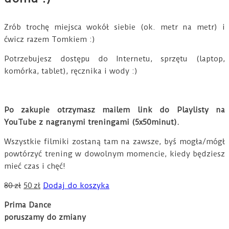
Zrób trochę miejsca wokół siebie (ok. metr na metr) i
ćwicz razem Tomkiem :)
Potrzebujesz dostępu do Internetu, sprzętu (laptop,
komórka, tablet), ręcznika i wody :)
Po zakupie otrzymasz mailem
link do Playlisty na
YouTube z nagranymi treningami (5x50minut).
Wszystkie filmiki zostaną tam na zawsze, byś mogła/mógł
powtórzyć trening w dowolnym momencie, kiedy będziesz
mieć czas i chęć!
Pierwotna
Aktualna
80
zł
50
zł
Dodaj do koszyka
cena
cena
Prima Dance
wynosiła:
wynosi:
poruszamy do zmiany
80 zł.
50 zł.