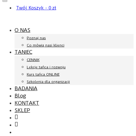
Twój Koszyk
-
0
zł
O NAS
Poznaj nas
Co mówią nasi klienci
TANIEC
CENNIK
Lekcje tańca i rozwoju
Kurs tańca ONLINE
Szkolenia dla organizacji
BADANIA
Blog
KONTAKT
SKLEP
Facebook
YouTube