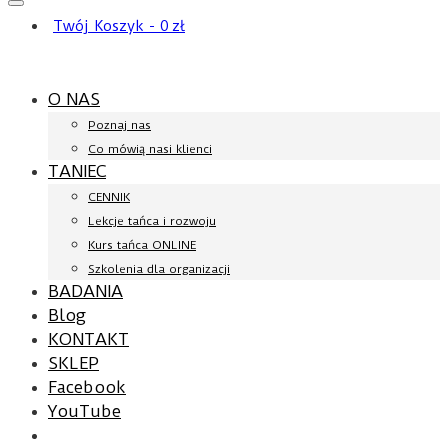
Twój Koszyk
-
0
zł
O NAS
Poznaj nas
Co mówią nasi klienci
TANIEC
CENNIK
Lekcje tańca i rozwoju
Kurs tańca ONLINE
Szkolenia dla organizacji
BADANIA
Blog
KONTAKT
SKLEP
Facebook
YouTube