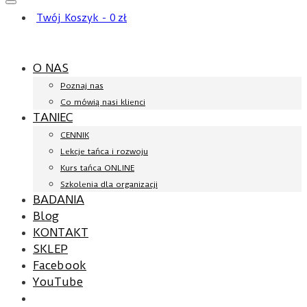
Twój Koszyk
-
0
zł
O NAS
Poznaj nas
Co mówią nasi klienci
TANIEC
CENNIK
Lekcje tańca i rozwoju
Kurs tańca ONLINE
Szkolenia dla organizacji
BADANIA
Blog
KONTAKT
SKLEP
Facebook
YouTube