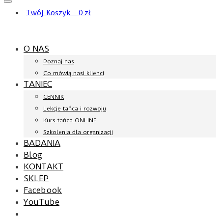
Twój Koszyk
-
0
zł
O NAS
Poznaj nas
Co mówią nasi klienci
TANIEC
CENNIK
Lekcje tańca i rozwoju
Kurs tańca ONLINE
Szkolenia dla organizacji
BADANIA
Blog
KONTAKT
SKLEP
Facebook
YouTube