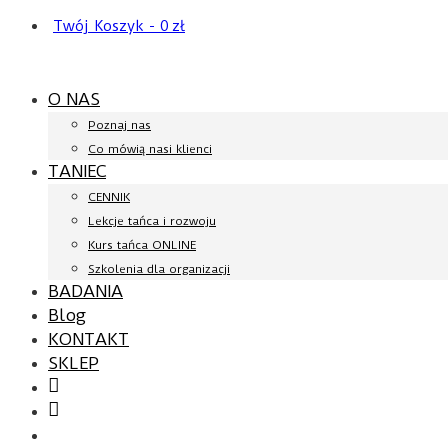
Twój Koszyk
-
0
zł
O NAS
Poznaj nas
Co mówią nasi klienci
TANIEC
CENNIK
Lekcje tańca i rozwoju
Kurs tańca ONLINE
Szkolenia dla organizacji
BADANIA
Blog
KONTAKT
SKLEP
Facebook
YouTube