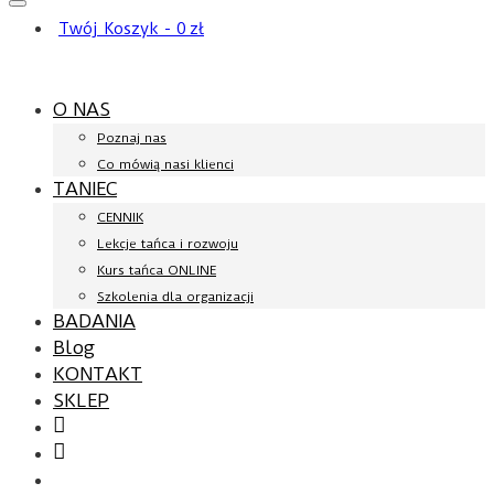
Twój Koszyk
-
0
zł
O NAS
Poznaj nas
Co mówią nasi klienci
TANIEC
CENNIK
Lekcje tańca i rozwoju
Kurs tańca ONLINE
Szkolenia dla organizacji
BADANIA
Blog
KONTAKT
SKLEP
Facebook
YouTube