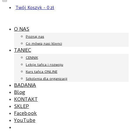
Twój Koszyk
-
0
zł
O NAS
Poznaj nas
Co mówią nasi klienci
TANIEC
CENNIK
Lekcje tańca i rozwoju
Kurs tańca ONLINE
Szkolenia dla organizacji
BADANIA
Blog
KONTAKT
SKLEP
Facebook
YouTube