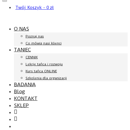
Twój Koszyk
-
0
zł
O NAS
Poznaj nas
Co mówią nasi klienci
TANIEC
CENNIK
Lekcje tańca i rozwoju
Kurs tańca ONLINE
Szkolenia dla organizacji
BADANIA
Blog
KONTAKT
SKLEP
Facebook
YouTube