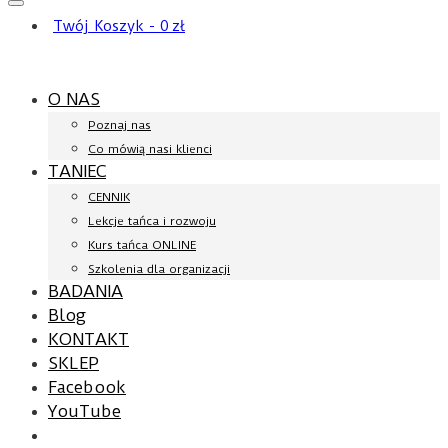
Twój Koszyk
-
0
zł
O NAS
Poznaj nas
Co mówią nasi klienci
TANIEC
CENNIK
Lekcje tańca i rozwoju
Kurs tańca ONLINE
Szkolenia dla organizacji
BADANIA
Blog
KONTAKT
SKLEP
Facebook
YouTube