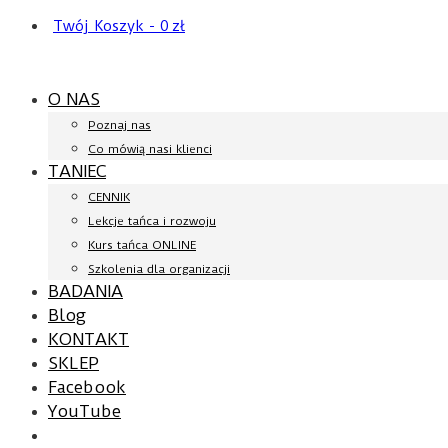
Twój Koszyk
-
0
zł
O NAS
Poznaj nas
Co mówią nasi klienci
TANIEC
CENNIK
Lekcje tańca i rozwoju
Kurs tańca ONLINE
Szkolenia dla organizacji
BADANIA
Blog
KONTAKT
SKLEP
Facebook
YouTube