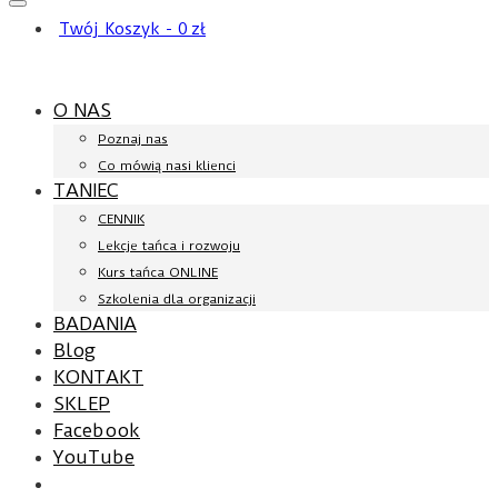
Twój Koszyk
-
0
zł
O NAS
Poznaj nas
Co mówią nasi klienci
TANIEC
CENNIK
Lekcje tańca i rozwoju
Kurs tańca ONLINE
Szkolenia dla organizacji
BADANIA
Blog
KONTAKT
SKLEP
Facebook
YouTube