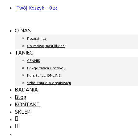
Twój Koszyk
-
0
zł
O NAS
Poznaj nas
Co mówią nasi klienci
TANIEC
CENNIK
Lekcje tańca i rozwoju
Kurs tańca ONLINE
Szkolenia dla organizacji
BADANIA
Blog
KONTAKT
SKLEP
Facebook
YouTube