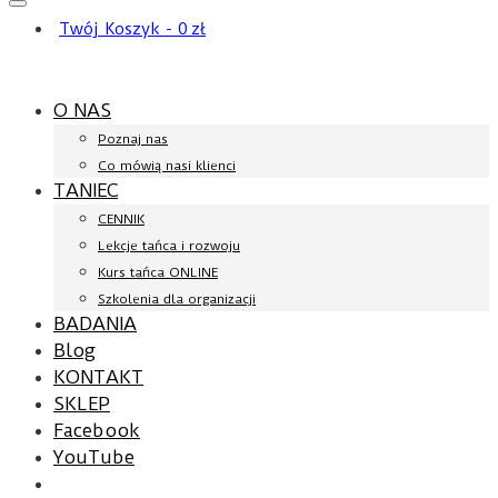
Twój Koszyk
-
0
zł
O NAS
Poznaj nas
Co mówią nasi klienci
TANIEC
CENNIK
Lekcje tańca i rozwoju
Kurs tańca ONLINE
Szkolenia dla organizacji
BADANIA
Blog
KONTAKT
SKLEP
Facebook
YouTube