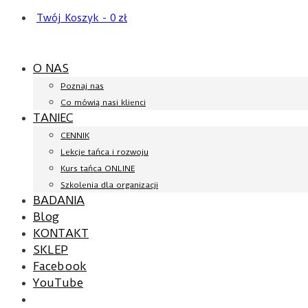
Twój Koszyk
-
0
zł
O NAS
Poznaj nas
Co mówią nasi klienci
TANIEC
CENNIK
Lekcje tańca i rozwoju
Kurs tańca ONLINE
Szkolenia dla organizacji
BADANIA
Blog
KONTAKT
SKLEP
Facebook
YouTube