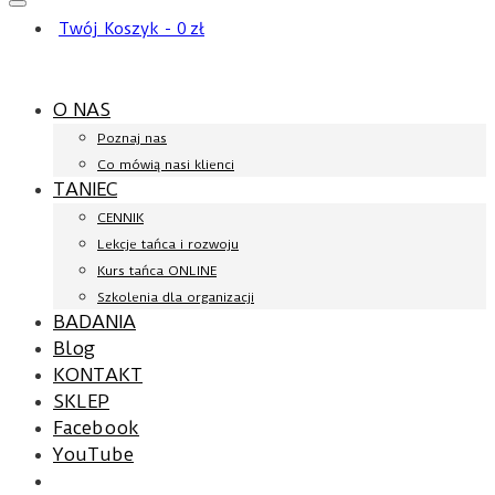
Twój Koszyk
-
0
zł
O NAS
Poznaj nas
Co mówią nasi klienci
TANIEC
CENNIK
Lekcje tańca i rozwoju
Kurs tańca ONLINE
Szkolenia dla organizacji
BADANIA
Blog
KONTAKT
SKLEP
Facebook
YouTube