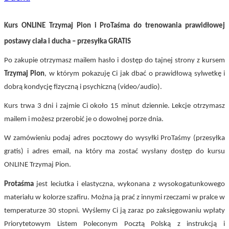
Kurs ONLINE Trzymaj Pion i ProTaśma do trenowania prawidłowej
postawy ciała i ducha – przesyłka GRATIS
Po zakupie otrzymasz mailem hasło i dostęp do tajnej strony z kursem
Trzymaj Pion
, w którym pokazuję Ci jak dbać o prawidłową sylwetkę i
dobrą kondycję fizyczną i psychiczną (video/audio).
Kurs trwa 3 dni i zajmie Ci około 15 minut dziennie. Lekcje otrzymasz
mailem i możesz przerobić je o dowolnej porze dnia.
W zamówieniu podaj adres pocztowy do wysyłki ProTaśmy
(przesyłka
gratis)
i adres email, na który ma zostać wysłany dostęp do kursu
ONLINE Trzymaj Pion.
Protaśma
jest leciutka i elastyczna, wykonana z wysokogatunkowego
materiału w kolorze szafiru. Można ją prać z innymi rzeczami w pralce w
temperaturze 30 stopni. Wyślemy Ci ją zaraz po zaksięgowaniu wpłaty
Priorytetowym Listem Poleconym Pocztą Polską z instrukcją i