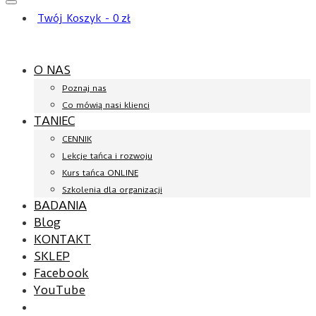
Twój Koszyk
-
0
zł
O NAS
Poznaj nas
Co mówią nasi klienci
TANIEC
CENNIK
Lekcje tańca i rozwoju
Kurs tańca ONLINE
Szkolenia dla organizacji
BADANIA
Blog
KONTAKT
SKLEP
Facebook
YouTube