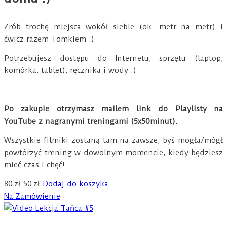
Zrób trochę miejsca wokół siebie (ok. metr na metr) i
ćwicz razem Tomkiem :)
Potrzebujesz dostępu do Internetu, sprzętu (laptop,
komórka, tablet), ręcznika i wody :)
Po zakupie otrzymasz mailem
link do Playlisty na
YouTube z nagranymi treningami (5x50minut).
Wszystkie filmiki zostaną tam na zawsze, byś mogła/mógł
powtórzyć trening w dowolnym momencie, kiedy będziesz
mieć czas i chęć!
Pierwotna
Aktualna
80
zł
50
zł
Dodaj do koszyka
cena
cena
Na Zamówienie
wynosiła:
wynosi:
80 zł.
50 zł.