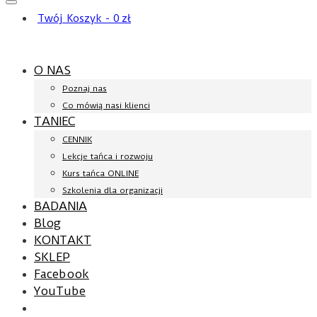
Twój Koszyk
-
0
zł
O NAS
Poznaj nas
Co mówią nasi klienci
TANIEC
CENNIK
Lekcje tańca i rozwoju
Kurs tańca ONLINE
Szkolenia dla organizacji
BADANIA
Blog
KONTAKT
SKLEP
Facebook
YouTube