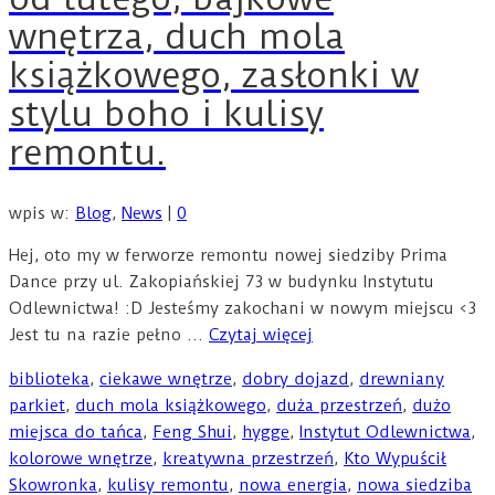
wnętrza, duch mola
książkowego, zasłonki w
stylu boho i kulisy
remontu.
wpis w:
Blog
,
News
|
0
Hej, oto my w ferworze remontu nowej siedziby Prima
Dance przy ul. Zakopiańskiej 73 w budynku Instytutu
Odlewnictwa! :D Jesteśmy zakochani w nowym miejscu <3
Jest tu na razie pełno …
Czytaj więcej
biblioteka
,
ciekawe wnętrze
,
dobry dojazd
,
drewniany
parkiet
,
duch mola książkowego
,
duża przestrzeń
,
dużo
miejsca do tańca
,
Feng Shui
,
hygge
,
Instytut Odlewnictwa
,
kolorowe wnętrze
,
kreatywna przestrzeń
,
Kto Wypuścił
Skowronka
,
kulisy remontu
,
nowa energia
,
nowa siedziba