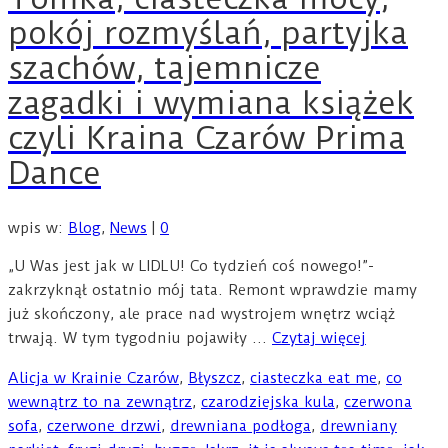
pokój rozmyślań, partyjka
szachów, tajemnicze
zagadki i wymiana książek
czyli Kraina Czarów Prima
Dance
wpis w:
Blog
,
News
|
0
„U Was jest jak w LIDLU! Co tydzień coś nowego!”-
zakrzyknął ostatnio mój tata. Remont wprawdzie mamy
już skończony, ale prace nad wystrojem wnętrz wciąż
trwają. W tym tygodniu pojawiły …
Czytaj więcej
Alicja w Krainie Czarów
,
Błyszcz
,
ciasteczka eat me
,
co
wewnątrz to na zewnątrz
,
czarodziejska kula
,
czerwona
sofa
,
czerwone drzwi
,
drewniana podłoga
,
drewniany