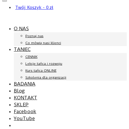
Twój Koszyk
-
0
zł
O NAS
Poznaj nas
Co mówią nasi klienci
TANIEC
CENNIK
Lekcje tańca i rozwoju
Kurs tańca ONLINE
Szkolenia dla organizacji
BADANIA
Blog
KONTAKT
SKLEP
Facebook
YouTube