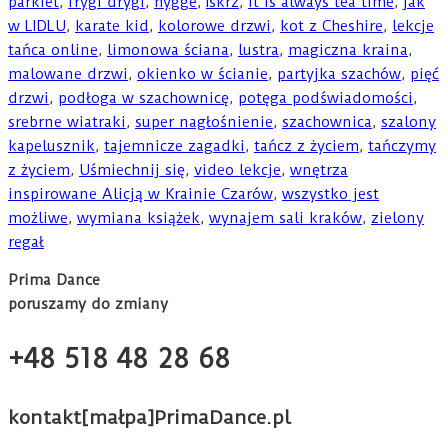
parkiet
,
frygi drygi
,
hygge
,
Iskrz
,
it is always tea time
,
jak
w LIDLU
,
karate kid
,
kolorowe drzwi
,
kot z Cheshire
,
lekcje
tańca online
,
limonowa ściana
,
lustra
,
magiczna kraina
,
malowane drzwi
,
okienko w ścianie
,
partyjka szachów
,
pięć
drzwi
,
podłoga w szachownicę
,
potęga podświadomości
,
srebrne wiatraki
,
super nagłośnienie
,
szachownica
,
szalony
kapelusznik
,
tajemnicze zagadki
,
tańcz z życiem
,
tańczymy
z życiem
,
Uśmiechnij się
,
video lekcje
,
wnętrza
inspirowane Alicją w Krainie Czarów
,
wszystko jest
możliwe
,
wymiana książek
,
wynajem sali kraków
,
zielony
regał
Prima Dance
poruszamy do zmiany
+48 518 48 28 68
kontakt[małpa]PrimaDance.pl