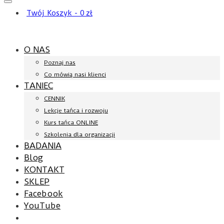
Twój Koszyk
-
0
zł
O NAS
Poznaj nas
Co mówią nasi klienci
TANIEC
CENNIK
Lekcje tańca i rozwoju
Kurs tańca ONLINE
Szkolenia dla organizacji
BADANIA
Blog
KONTAKT
SKLEP
Facebook
YouTube