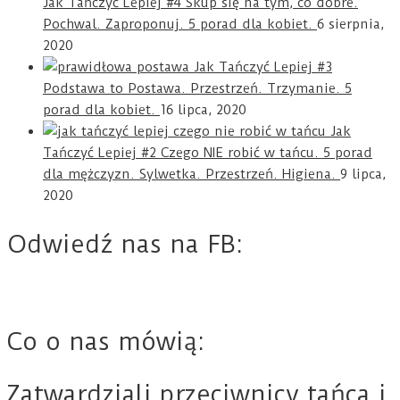
Jak Tańczyć Lepiej #4 Skup się na tym, co dobre.
Pochwal. Zaproponuj. 5 porad dla kobiet.
6 sierpnia,
2020
Jak Tańczyć Lepiej #3
Podstawa to Postawa. Przestrzeń. Trzymanie. 5
porad dla kobiet.
16 lipca, 2020
Jak
Tańczyć Lepiej #2 Czego NIE robić w tańcu. 5 porad
dla mężczyzn. Sylwetka. Przestrzeń. Higiena.
9 lipca,
2020
Odwiedź nas na FB:
Co o nas mówią:
Zatwardziali przeciwnicy tańca i