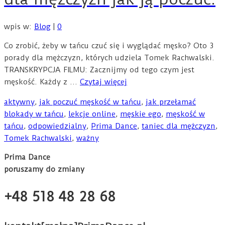
wpis w:
Blog
|
0
Co zrobić, żeby w tańcu czuć się i wyglądać męsko? Oto 3
porady dla mężczyzn, których udziela Tomek Rachwalski.
TRANSKRYPCJA FILMU: Zacznijmy od tego czym jest
męskość. Każdy z …
Czytaj więcej
aktywny
,
jak poczuć męskość w tańcu
,
jak przełamać
blokady w tańcu
,
lekcje online
,
męskie ego
,
męskość w
tańcu
,
odpowiedzialny
,
Prima Dance
,
taniec dla mężczyzn
,
Tomek Rachwalski
,
ważny
Prima Dance
poruszamy do zmiany
+48 518 48 28 68