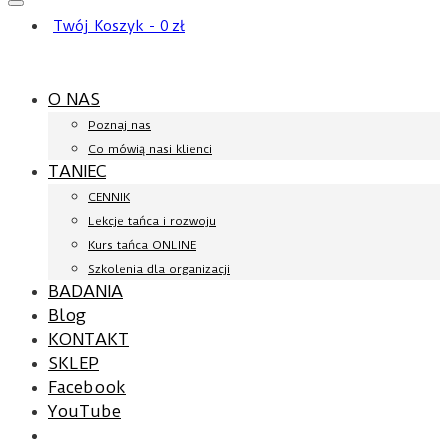
Twój Koszyk
-
0
zł
O NAS
Poznaj nas
Co mówią nasi klienci
TANIEC
CENNIK
Lekcje tańca i rozwoju
Kurs tańca ONLINE
Szkolenia dla organizacji
BADANIA
Blog
KONTAKT
SKLEP
Facebook
YouTube