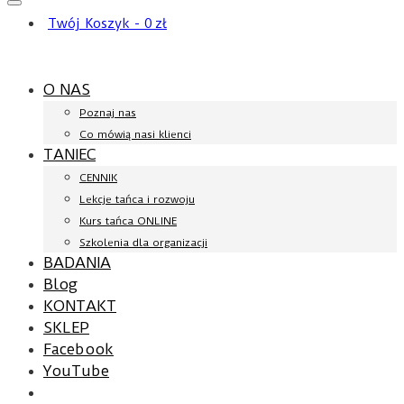
Twój Koszyk
-
0
zł
O NAS
Poznaj nas
Co mówią nasi klienci
TANIEC
CENNIK
Lekcje tańca i rozwoju
Kurs tańca ONLINE
Szkolenia dla organizacji
BADANIA
Blog
KONTAKT
SKLEP
Facebook
YouTube