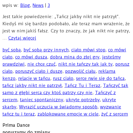
wpis w:
Blog
,
News
|
3
Jest takie powiedzenie: „Tańcz jakby nikt nie patrzył”.
Kiedyś mi się bardzo podobało, ale teraz mam wrażenie, że
jest w nim jakiś fałsz. Czy to znaczy, że jak nikt nie patrzy,
…
Czytaj więcej
być sobą
,
być sobą przy innych
,
ciało mówi stop
,
co mówi
ciało
,
co mówi dusza
,
dobra mina do złej gry
,
jesteśmy
prawdziwi
,
nie chce czuć
,
nikt nie tańczy tak jak ty
,
porusz
ciało
,
poruszyć ciało i duszę
,
pozwolić ciału
,
reklama
kenzo
,
relacje w tańcu
,
rusz ciało
,
serce rwie się do tańca
,
tańcz jakby nikt nie patrzył
,
Tańcz Tu i Teraz
,
Tańczyć tak
samo z głębi serca czy ktoś patrzy czy nie
,
Tańczyć z
sercem
,
taniec spontaniczny
,
ukryte potrzeby
,
ukryte
skarby
,
Wyrazić uczucia w świadomy sposób
,
wyzwanie
tańcz tu i teraz
,
zablokowane emocje w ciele
,
żyć z sercem
Prima Dance
poruszamy do zmiany