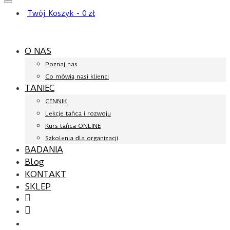
Twój Koszyk
-
0
zł
O NAS
Poznaj nas
Co mówią nasi klienci
TANIEC
CENNIK
Lekcje tańca i rozwoju
Kurs tańca ONLINE
Szkolenia dla organizacji
BADANIA
Blog
KONTAKT
SKLEP
Facebook
YouTube