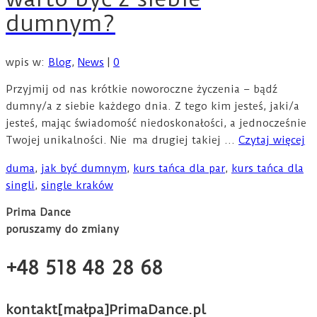
dumnym?
wpis w:
Blog
,
News
|
0
Przyjmij od nas krótkie noworoczne życzenia – bądź
dumny/a z siebie każdego dnia. Z tego kim jesteś, jaki/a
jesteś, mając świadomość niedoskonałości, a jednocześnie
Twojej unikalności. Nie ma drugiej takiej …
Czytaj więcej
duma
,
jak być dumnym
,
kurs tańca dla par
,
kurs tańca dla
singli
,
single kraków
Prima Dance
poruszamy do zmiany
+48 518 48 28 68
kontakt[małpa]PrimaDance.pl