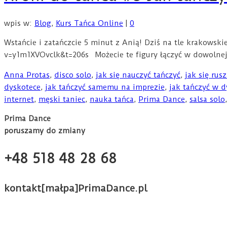
wpis w:
Blog
,
Kurs Tańca Online
|
0
Wstańcie i zatańczcie 5 minut z Anią! Dziś na tle krakows
v=y1m1XVOvclk&t=206s Możecie te figury łączyć w dowoln
Anna Protas
,
disco solo
,
jak się nauczyć tańczyć
,
jak się rus
dyskotece
,
jak tańczyć samemu na imprezie
,
jak tańczyć w d
internet
,
męski taniec
,
nauka tańca
,
Prima Dance
,
salsa solo
Prima Dance
poruszamy do zmiany
+48 518 48 28 68
kontakt[małpa]PrimaDance.pl