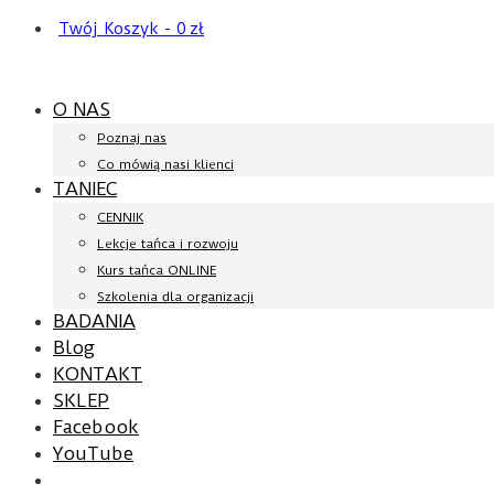
Twój Koszyk
-
0
zł
O NAS
Poznaj nas
Co mówią nasi klienci
TANIEC
CENNIK
Lekcje tańca i rozwoju
Kurs tańca ONLINE
Szkolenia dla organizacji
BADANIA
Blog
KONTAKT
SKLEP
Facebook
YouTube