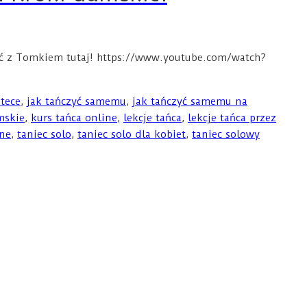
zyć z Tomkiem tutaj! https://www.youtube.com/watch?
otece
,
jak tańczyć samemu
,
jak tańczyć samemu na
mskie
,
kurs tańca online
,
lekcje tańca
,
lekcje tańca przez
ine
,
taniec solo
,
taniec solo dla kobiet
,
taniec solowy