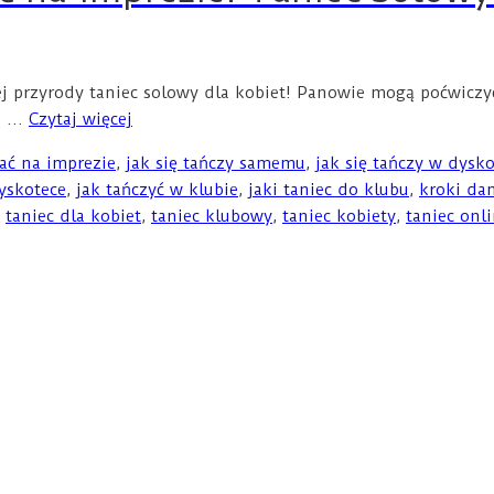
kiej przyrody taniec solowy dla kobiet! Panowie mogą poćwic
ej …
Czytaj więcej
zać na imprezie
,
jak się tańczy samemu
,
jak się tańczy w dysk
yskotece
,
jak tańczyć w klubie
,
jaki taniec do klubu
,
kroki da
,
taniec dla kobiet
,
taniec klubowy
,
taniec kobiety
,
taniec onl