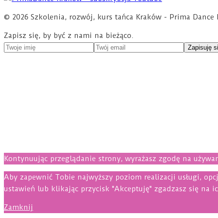
© 2026 Szkolenia, rozwój, kurs tańca Kraków - Prima Dan
Zapisz się, by być z nami na bieżąco.
Kontynuując przeglądanie strony, wyrażasz zgodę na używan
Aby zapewnić Tobie najwyższy poziom realizacji usługi, opcj
ustawień lub klikając przycisk "Akceptuję" zgadzasz się na i
Zamknij