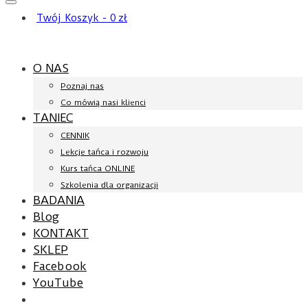
Twój Koszyk
-
0
zł
O NAS
Poznaj nas
Co mówią nasi klienci
TANIEC
CENNIK
Lekcje tańca i rozwoju
Kurs tańca ONLINE
Szkolenia dla organizacji
BADANIA
Blog
KONTAKT
SKLEP
Facebook
YouTube