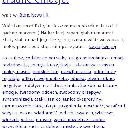
wpis w:
Blog
,
News
|
0
Wróciłam znad Bałtyku. Jeszcze mam piasek w butach i
pachnę morzem :) Najbardziej zapamiętałam moment
kiedy stałam nad jego brzegiem, czułam wiatr we włosach,
mokry piasek pod stopami i patrzyłam …
Czytaj więcej
co czujesz
,
codzienne potrzeby
,
czego potrzebujesz
,
emocje
rozładowują
,
energia krąży
,
fuzja ciała duszy i umysłu
,
mokry piasek
,
morskie fale
,
nazwij uczucia
,
oddech się
reguluje
,
odkryj swoje potrzeby
,
odpuść
,
otwórz okno
,
przypływ i odpływ
,
raz i dwa
,
samba
,
Sposób na trudne
emocje
,
świadomy oddech
,
swobodny przepływ
,
synchronizacja czakr
,
taniec
,
taniec ekspresyjny
,
ugruntowanie ciała
,
ukryte pragnienia
,
uważność
,
w tańcu i
w życiu
,
ważna wiadomość
,
wdech i wydech
,
wiatr we
włosach
,
wibracje rosną
,
wpuść powietrze i słońce
,
wszystkie uczucia są dobre
,
zmysły się wyostrzają