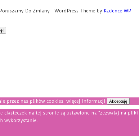
ce Poruszamy Do Zmiany - WordPress Theme by
Kadence WP
ie przez nas plików cookies.
więcej informacji
Akceptuję
e ciasteczek na tej stronie są ustawione na "zezwalaj na plik
ch wykorzystanie.