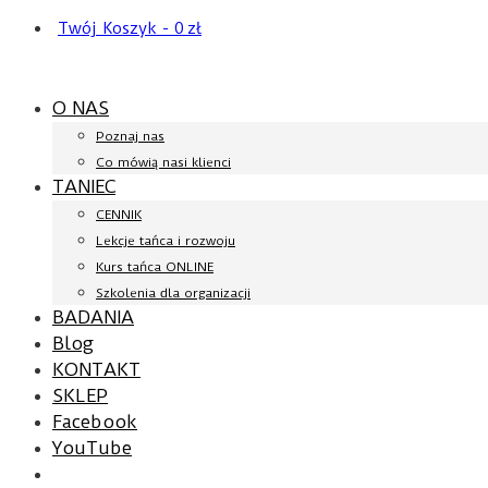
Twój Koszyk
-
0
zł
O NAS
Poznaj nas
Co mówią nasi klienci
TANIEC
CENNIK
Lekcje tańca i rozwoju
Kurs tańca ONLINE
Szkolenia dla organizacji
BADANIA
Blog
KONTAKT
SKLEP
Facebook
YouTube