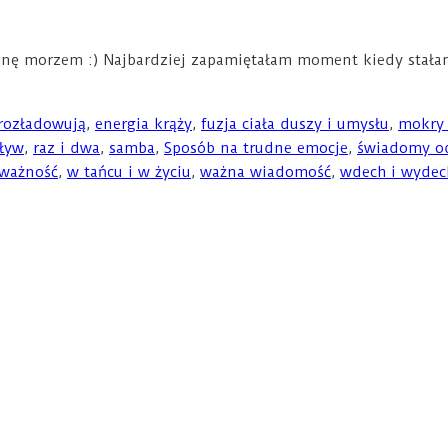
hnę morzem :) Najbardziej zapamiętałam moment kiedy stała
rozładowują
,
energia krąży
,
fuzja ciała duszy i umysłu
,
mokry 
pływ
,
raz i dwa
,
samba
,
Sposób na trudne emocje
,
świadomy o
ważność
,
w tańcu i w życiu
,
ważna wiadomość
,
wdech i wydec