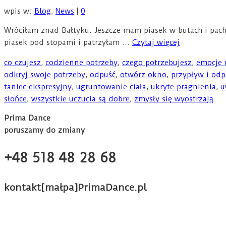
wpis w:
Blog
,
News
|
0
Wróciłam znad Bałtyku. Jeszcze mam piasek w butach i pac
piasek pod stopami i patrzyłam …
Czytaj więcej
co czujesz
,
codzienne potrzeby
,
czego potrzebujesz
,
emocje 
odkryj swoje potrzeby
,
odpuść
,
otwórz okno
,
przypływ i od
taniec ekspresyjny
,
ugruntowanie ciała
,
ukryte pragnienia
,
u
słońce
,
wszystkie uczucia są dobre
,
zmysły się wyostrzają
Prima Dance
poruszamy do zmiany
+48 518 48 28 68
kontakt[małpa]PrimaDance.pl