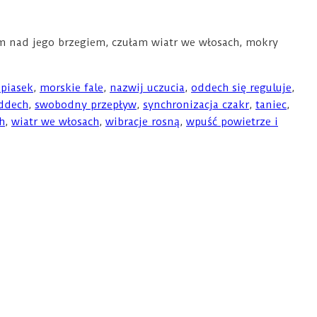
m nad jego brzegiem, czułam wiatr we włosach, mokry
piasek
,
morskie fale
,
nazwij uczucia
,
oddech się reguluje
,
ddech
,
swobodny przepływ
,
synchronizacja czakr
,
taniec
,
h
,
wiatr we włosach
,
wibracje rosną
,
wpuść powietrze i