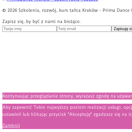
© 2026 Szkolenia, rozwój, kurs tańca Kraków - Prima Dan
Zapisz się, by być z nami na bieżąco.
Kontynuując przeglądanie strony, wyrażasz zgodę na używan
Aby zapewnić Tobie najwyższy poziom realizacji usługi, opcj
ustawień lub klikając przycisk "Akceptuję" zgadzasz się na i
Zamknij