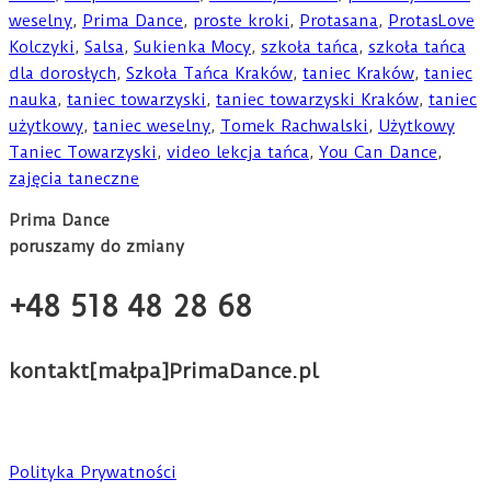
weselny
,
Prima Dance
,
proste kroki
,
Protasana
,
ProtasLove
Kolczyki
,
Salsa
,
Sukienka Mocy
,
szkoła tańca
,
szkoła tańca
dla dorosłych
,
Szkoła Tańca Kraków
,
taniec Kraków
,
taniec
nauka
,
taniec towarzyski
,
taniec towarzyski Kraków
,
taniec
użytkowy
,
taniec weselny
,
Tomek Rachwalski
,
Użytkowy
Taniec Towarzyski
,
video lekcja tańca
,
You Can Dance
,
zajęcia taneczne
Prima Dance
poruszamy do zmiany
+48 518 48 28 68
kontakt[małpa]PrimaDance.pl
Polityka Prywatności