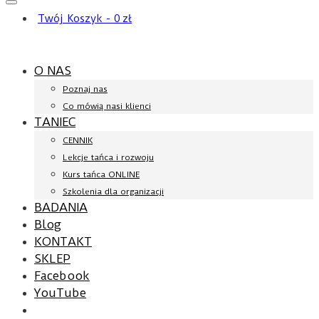
Twój Koszyk
-
0
zł
O NAS
Poznaj nas
Co mówią nasi klienci
TANIEC
CENNIK
Lekcje tańca i rozwoju
Kurs tańca ONLINE
Szkolenia dla organizacji
BADANIA
Blog
KONTAKT
SKLEP
Facebook
YouTube