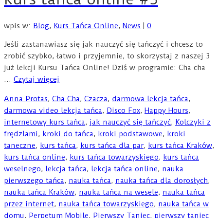
wpis w:
Blog
,
Kurs Tańca Online
,
News
|
0
Jeśli zastanawiasz się jak nauczyć się tańczyć i chcesz to
zrobić szybko, łatwo i przyjemnie, to skorzystaj z naszej 3
już lekcji Kursu Tańca Online! Dziś w programie: Cha cha
…
Czytaj więcej
Anna Protas
,
Cha Cha
,
Czacza
,
darmowa lekcja tańca
,
darmowa video lekcja tańca
,
Disco Fox
,
Happy Hours
,
internetowy kurs tańca
,
jak nauczyć się tańczyć
,
Kolczyki z
frędzlami
,
kroki do tańca
,
kroki podstawowe
,
kroki
taneczne
,
kurs tańca
,
kurs tańca dla par
,
kurs tańca Kraków
,
kurs tańca online
,
kurs tańca towarzyskiego
,
kurs tańca
weselnego
,
lekcja tańca
,
lekcja tańca online
,
nauka
pierwszego tańca
,
nauka tańca
,
nauka tańca dla dorosłych
,
nauka tańca Kraków
,
nauka tańca na wesele
,
nauka tańca
przez internet
,
nauka tańca towarzyskiego
,
nauka tańca w
domu
,
Perpetum Mobile
,
Pierwszy Taniec
,
pierwszy taniec