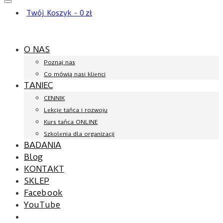
Twój Koszyk
-
0
zł
O NAS
Poznaj nas
Co mówią nasi klienci
TANIEC
CENNIK
Lekcje tańca i rozwoju
Kurs tańca ONLINE
Szkolenia dla organizacji
BADANIA
Blog
KONTAKT
SKLEP
Facebook
YouTube