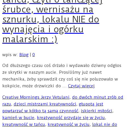
śrubce, wernisażu na
sznurku, lokalu NIE do
wynajęcia i ogórku
malarskim :)
wpis w:
Blog
|
0
Od dłuższego czasu coś drżało i wydawało dziwny odgłos
ze skrytki w naszym aucie. Prosiliśmy już nawet
mechanika, żeby sprawdził czy coś się nie poluzowało w
kokpicie, może drzwiczki do …
Czytaj więcej
Creative Mornings Jerzy Vetulani
,
do dwóch minut zrób od
razu
,
dzieci mistrzami kreatywności
,
głupotą jest
powtarzać w kółko tą samą czynność
,
iskierki miłości
,
kamień w bucie
,
kreatywność przydaje się w życiu
,
kreatywność w tańcu
,
kreatywność w życiu
,
lokal nie do