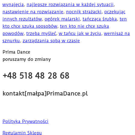
wynajęcia
,
najlepsze rozwiązania w każdej sytuacji
,
nastawienie na rozwiązanie
,
nocnik strażacki
,
oczekując
innych rezultatów
,
ogórek malarski
,
tańcząca śrubka
,
ten
kto chce szuka sposobów
,
ten kto nie chce szuka
powodów
,
trzeba myśleć
,
w tańcu jak w życiu
,
wernisaż na
sznurku
,
zarządzania sobą w czasie
Prima Dance
poruszamy do zmiany
+48 518 48 28 68
kontakt[małpa]PrimaDance.pl
Polityka Prywatności
Regulamin Sklepu