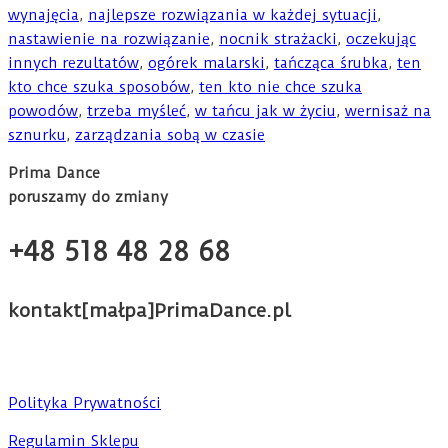
wynajęcia
,
najlepsze rozwiązania w każdej sytuacji
,
nastawienie na rozwiązanie
,
nocnik strażacki
,
oczekując
innych rezultatów
,
ogórek malarski
,
tańcząca śrubka
,
ten
kto chce szuka sposobów
,
ten kto nie chce szuka
powodów
,
trzeba myśleć
,
w tańcu jak w życiu
,
wernisaż na
sznurku
,
zarządzania sobą w czasie
Prima Dance
poruszamy do zmiany
+48 518 48 28 68
kontakt[małpa]PrimaDance.pl
Polityka Prywatności
Regulamin Sklepu