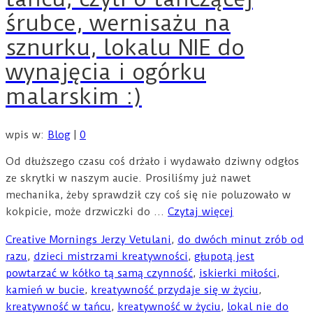
śrubce, wernisażu na
sznurku, lokalu NIE do
wynajęcia i ogórku
malarskim :)
wpis w:
Blog
|
0
Od dłuższego czasu coś drżało i wydawało dziwny odgłos
ze skrytki w naszym aucie. Prosiliśmy już nawet
mechanika, żeby sprawdził czy coś się nie poluzowało w
kokpicie, może drzwiczki do …
Czytaj więcej
Creative Mornings Jerzy Vetulani
,
do dwóch minut zrób od
razu
,
dzieci mistrzami kreatywności
,
głupotą jest
powtarzać w kółko tą samą czynność
,
iskierki miłości
,
kamień w bucie
,
kreatywność przydaje się w życiu
,
kreatywność w tańcu
,
kreatywność w życiu
,
lokal nie do