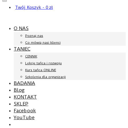
Twój Koszyk
-
0
zł
O NAS
Poznaj nas
Co mówią nasi klienci
TANIEC
CENNIK
Lekcje tańca i rozwoju
Kurs tańca ONLINE
Szkolenia dla organizacji
BADANIA
Blog
KONTAKT
SKLEP
Facebook
YouTube