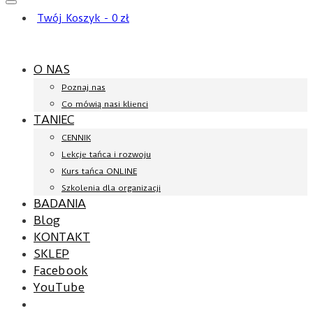
Twój Koszyk
-
0
zł
O NAS
Poznaj nas
Co mówią nasi klienci
TANIEC
CENNIK
Lekcje tańca i rozwoju
Kurs tańca ONLINE
Szkolenia dla organizacji
BADANIA
Blog
KONTAKT
SKLEP
Facebook
YouTube