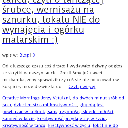
śrubce, wernisażu na
sznurku, lokalu NIE do
wynajęcia i ogórku
malarskim :)
wpis w:
Blog
|
0
Od dłuższego czasu coś drżało i wydawało dziwny odgłos
ze skrytki w naszym aucie. Prosiliśmy już nawet
mechanika, żeby sprawdził czy coś się nie poluzowało w
kokpicie, może drzwiczki do …
Czytaj więcej
Creative Mornings Jerzy Vetulani
,
do dwóch minut zrób od
razu
,
dzieci mistrzami kreatywności
,
głupotą jest
powtarzać w kółko tą samą czynność
,
iskierki miłości
,
kamień w bucie
,
kreatywność przydaje się w życiu
,
kreatywność w tańcu
,
kreatywność w życiu
,
lokal nie do