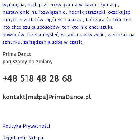
wynajęcia
,
najlepsze rozwiązania w każdej sytuacji
,
nastawienie na rozwiązanie
,
nocnik strażacki
,
oczekując
innych rezultatów
,
ogórek malarski
,
tańcząca śrubka
,
ten
kto chce szuka sposobów
,
ten kto nie chce szuka
powodów
,
trzeba myśleć
,
w tańcu jak w życiu
,
wernisaż na
sznurku
,
zarządzania sobą w czasie
Prima Dance
poruszamy do zmiany
+48 518 48 28 68
kontakt[małpa]PrimaDance.pl
Polityka Prywatności
Regulamin Sklepu