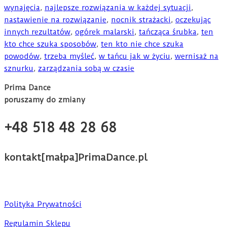
wynajęcia
,
najlepsze rozwiązania w każdej sytuacji
,
nastawienie na rozwiązanie
,
nocnik strażacki
,
oczekując
innych rezultatów
,
ogórek malarski
,
tańcząca śrubka
,
ten
kto chce szuka sposobów
,
ten kto nie chce szuka
powodów
,
trzeba myśleć
,
w tańcu jak w życiu
,
wernisaż na
sznurku
,
zarządzania sobą w czasie
Prima Dance
poruszamy do zmiany
+48 518 48 28 68
kontakt[małpa]PrimaDance.pl
Polityka Prywatności
Regulamin Sklepu