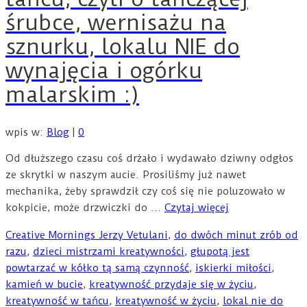
śrubce, wernisażu na
sznurku, lokalu NIE do
wynajęcia i ogórku
malarskim :)
wpis w:
Blog
|
0
Od dłuższego czasu coś drżało i wydawało dziwny odgłos
ze skrytki w naszym aucie. Prosiliśmy już nawet
mechanika, żeby sprawdził czy coś się nie poluzowało w
kokpicie, może drzwiczki do …
Czytaj więcej
Creative Mornings Jerzy Vetulani
,
do dwóch minut zrób od
razu
,
dzieci mistrzami kreatywności
,
głupotą jest
powtarzać w kółko tą samą czynność
,
iskierki miłości
,
kamień w bucie
,
kreatywność przydaje się w życiu
,
kreatywność w tańcu
,
kreatywność w życiu
,
lokal nie do