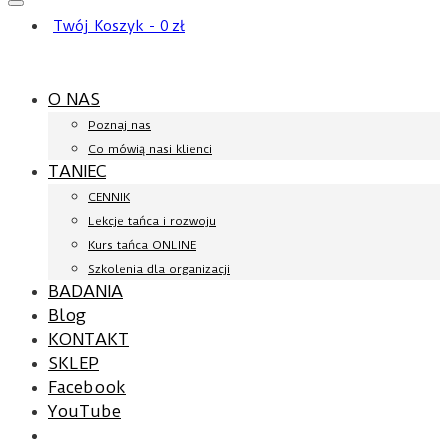
Twój Koszyk
-
0
zł
O NAS
Poznaj nas
Co mówią nasi klienci
TANIEC
CENNIK
Lekcje tańca i rozwoju
Kurs tańca ONLINE
Szkolenia dla organizacji
BADANIA
Blog
KONTAKT
SKLEP
Facebook
YouTube