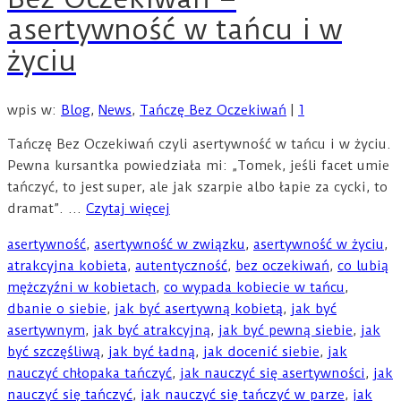
asertywność w tańcu i w
życiu
wpis w:
Blog
,
News
,
Tańczę Bez Oczekiwań
|
1
Tańczę Bez Oczekiwań czyli asertywność w tańcu i w życiu.
Pewna kursantka powiedziała mi: „Tomek, jeśli facet umie
tańczyć, to jest super, ale jak szarpie albo łapie za cycki, to
dramat”. …
Czytaj więcej
asertywność
,
asertywność w związku
,
asertywność w życiu
,
atrakcyjna kobieta
,
autentyczność
,
bez oczekiwań
,
co lubią
mężczyźni w kobietach
,
co wypada kobiecie w tańcu
,
dbanie o siebie
,
jak być asertywną kobietą
,
jak być
asertywnym
,
jak być atrakcyjną
,
jak być pewną siebie
,
jak
być szczęśliwą
,
jak być ładną
,
jak docenić siebie
,
jak
nauczyć chłopaka tańczyć
,
jak nauczyć się asertywności
,
jak
nauczyć się tańczyć
,
jak nauczyć się tańczyć w parze
,
jak