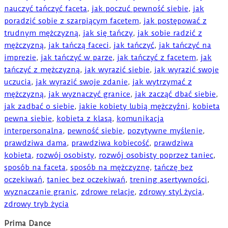
nauczyć tańczyć faceta
,
jak poczuć pewność siebie
,
jak
poradzić sobie z szarpiącym facetem
,
jak postępować z
trudnym mężczyzną
,
jak się tańczy
,
jak sobie radzić z
mężczyzną
,
jak tańczą faceci
,
jak tańczyć
,
jak tańczyć na
imprezie
,
jak tańczyć w parze
,
jak tańczyć z facetem
,
jak
tańczyć z mężczyzną
,
jak wyrazić siebie
,
jak wyrazić swoje
uczucia
,
jak wyrazić swoje zdanie
,
jak wytrzymać z
mężczyzną
,
jak wyznaczyć granice
,
jak zacząć dbać siebie
,
jak zadbać o siebie
,
jakie kobiety lubią mężczyźni
,
kobieta
pewna siebie
,
kobieta z klasą
,
komunikacja
interpersonalna
,
pewność siebie
,
pozytywne myślenie
,
prawdziwa dama
,
prawdziwa kobiecość
,
prawdziwa
kobieta
,
rozwój osobisty
,
rozwój osobisty poprzez taniec
,
sposób na faceta
,
sposób na mężczyznę
,
tańczę bez
oczekiwań
,
taniec bez oczekiwań
,
trening asertywności
,
wyznaczanie granic
,
zdrowe relacje
,
zdrowy styl życia
,
zdrowy tryb życia
Prima Dance