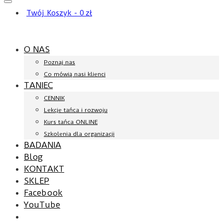
Twój Koszyk
-
0
zł
O NAS
Poznaj nas
Co mówią nasi klienci
TANIEC
CENNIK
Lekcje tańca i rozwoju
Kurs tańca ONLINE
Szkolenia dla organizacji
BADANIA
Blog
KONTAKT
SKLEP
Facebook
YouTube