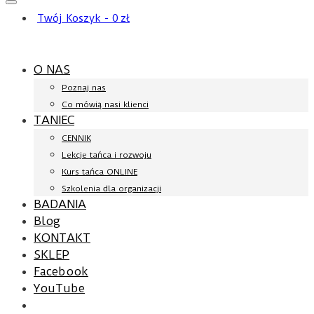
Twój Koszyk
-
0
zł
O NAS
Poznaj nas
Co mówią nasi klienci
TANIEC
CENNIK
Lekcje tańca i rozwoju
Kurs tańca ONLINE
Szkolenia dla organizacji
BADANIA
Blog
KONTAKT
SKLEP
Facebook
YouTube