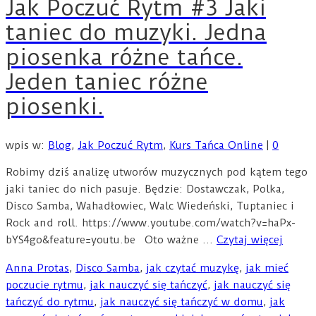
Jak Poczuć Rytm #3 Jaki
taniec do muzyki. Jedna
piosenka różne tańce.
Jeden taniec różne
piosenki.
wpis w:
Blog
,
Jak Poczuć Rytm
,
Kurs Tańca Online
|
0
Robimy dziś analizę utworów muzycznych pod kątem tego
jaki taniec do nich pasuje. Będzie: Dostawczak, Polka,
Disco Samba, Wahadłowiec, Walc Wiedeński, Tuptaniec i
Rock and roll. https://www.youtube.com/watch?v=haPx-
bYS4go&feature=youtu.be Oto ważne …
Czytaj więcej
Anna Protas
,
Disco Samba
,
jak czytać muzykę
,
jak mieć
poczucie rytmu
,
jak nauczyć się tańczyć
,
jak nauczyć się
tańczyć do rytmu
,
jak nauczyć się tańczyć w domu
,
jak