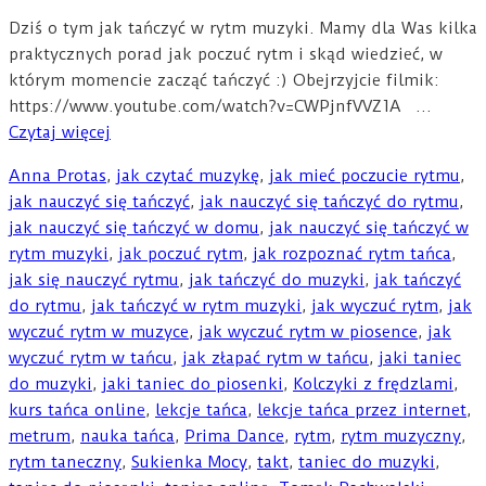
Dziś o tym jak tańczyć w rytm muzyki. Mamy dla Was kilka
praktycznych porad jak poczuć rytm i skąd wiedzieć, w
którym momencie zacząć tańczyć :) Obejrzyjcie filmik:
https://www.youtube.com/watch?v=CWPjnfVVZ1A …
Czytaj więcej
Anna Protas
,
jak czytać muzykę
,
jak mieć poczucie rytmu
,
jak nauczyć się tańczyć
,
jak nauczyć się tańczyć do rytmu
,
jak nauczyć się tańczyć w domu
,
jak nauczyć się tańczyć w
rytm muzyki
,
jak poczuć rytm
,
jak rozpoznać rytm tańca
,
jak się nauczyć rytmu
,
jak tańczyć do muzyki
,
jak tańczyć
do rytmu
,
jak tańczyć w rytm muzyki
,
jak wyczuć rytm
,
jak
wyczuć rytm w muzyce
,
jak wyczuć rytm w piosence
,
jak
wyczuć rytm w tańcu
,
jak złapać rytm w tańcu
,
jaki taniec
do muzyki
,
jaki taniec do piosenki
,
Kolczyki z frędzlami
,
kurs tańca online
,
lekcje tańca
,
lekcje tańca przez internet
,
metrum
,
nauka tańca
,
Prima Dance
,
rytm
,
rytm muzyczny
,
rytm taneczny
,
Sukienka Mocy
,
takt
,
taniec do muzyki
,