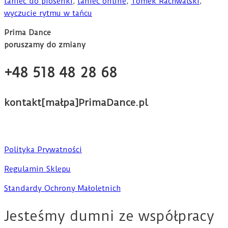
taniec do piosenki
,
taniec online
,
Tomek Rachwalski
,
wyczucie rytmu w tańcu
Prima Dance
poruszamy do zmiany
+48 518 48 28 68
kontakt[małpa]PrimaDance.pl
Polityka Prywatności
Regulamin Sklepu
Standardy Ochrony Małoletnich
Jesteśmy dumni ze współpracy