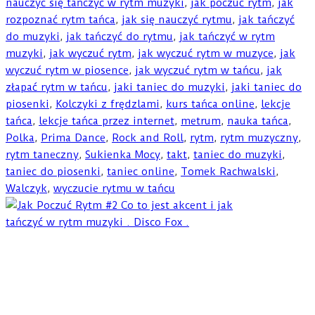
nauczyć się tańczyć w rytm muzyki
,
jak poczuć rytm
,
jak
rozpoznać rytm tańca
,
jak się nauczyć rytmu
,
jak tańczyć
do muzyki
,
jak tańczyć do rytmu
,
jak tańczyć w rytm
muzyki
,
jak wyczuć rytm
,
jak wyczuć rytm w muzyce
,
jak
wyczuć rytm w piosence
,
jak wyczuć rytm w tańcu
,
jak
złapać rytm w tańcu
,
jaki taniec do muzyki
,
jaki taniec do
piosenki
,
Kolczyki z frędzlami
,
kurs tańca online
,
lekcje
tańca
,
lekcje tańca przez internet
,
metrum
,
nauka tańca
,
Polka
,
Prima Dance
,
Rock and Roll
,
rytm
,
rytm muzyczny
,
rytm taneczny
,
Sukienka Mocy
,
takt
,
taniec do muzyki
,
taniec do piosenki
,
taniec online
,
Tomek Rachwalski
,
Walczyk
,
wyczucie rytmu w tańcu