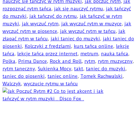
nauczyć się tańczyć w rytm muzyki
,
jak poczuć rytm
,
jak
rozpoznać rytm tańca
,
jak się nauczyć rytmu
,
jak tańczyć
do muzyki
,
jak tańczyć do rytmu
,
jak tańczyć w rytm
muzyki
,
jak wyczuć rytm
,
jak wyczuć rytm w muzyce
,
jak
wyczuć rytm w piosence
,
jak wyczuć rytm w tańcu
,
jak
złapać rytm w tańcu
,
jaki taniec do muzyki
,
jaki taniec do
piosenki
,
Kolczyki z frędzlami
,
kurs tańca online
,
lekcje
tańca
,
lekcje tańca przez internet
,
metrum
,
nauka tańca
,
Polka
,
Prima Dance
,
Rock and Roll
,
rytm
,
rytm muzyczny
,
rytm taneczny
,
Sukienka Mocy
,
takt
,
taniec do muzyki
,
taniec do piosenki
,
taniec online
,
Tomek Rachwalski
,
Walczyk
,
wyczucie rytmu w tańcu