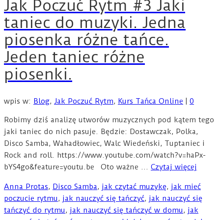
Jak Poczuć Rytm #3 Jaki
taniec do muzyki. Jedna
piosenka różne tańce.
Jeden taniec różne
piosenki.
wpis w:
Blog
,
Jak Poczuć Rytm
,
Kurs Tańca Online
|
0
Robimy dziś analizę utworów muzycznych pod kątem tego
jaki taniec do nich pasuje. Będzie: Dostawczak, Polka,
Disco Samba, Wahadłowiec, Walc Wiedeński, Tuptaniec i
Rock and roll. https://www.youtube.com/watch?v=haPx-
bYS4go&feature=youtu.be Oto ważne …
Czytaj więcej
Anna Protas
,
Disco Samba
,
jak czytać muzykę
,
jak mieć
poczucie rytmu
,
jak nauczyć się tańczyć
,
jak nauczyć się
tańczyć do rytmu
,
jak nauczyć się tańczyć w domu
,
jak