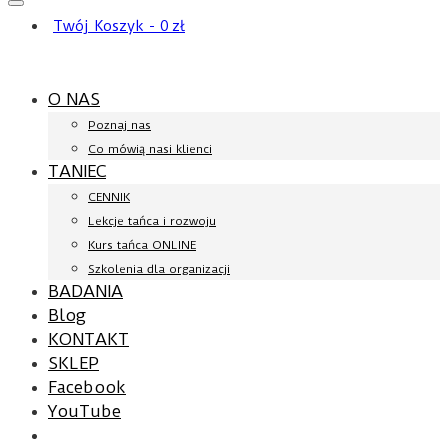
Twój Koszyk
-
0
zł
O NAS
Poznaj nas
Co mówią nasi klienci
TANIEC
CENNIK
Lekcje tańca i rozwoju
Kurs tańca ONLINE
Szkolenia dla organizacji
BADANIA
Blog
KONTAKT
SKLEP
Facebook
YouTube