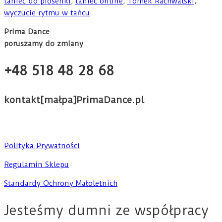
taniec do piosenki
,
taniec online
,
Tomek Rachwalski
,
wyczucie rytmu w tańcu
Prima Dance
poruszamy do zmiany
+48 518 48 28 68
kontakt[małpa]PrimaDance.pl
Polityka Prywatności
Regulamin Sklepu
Standardy Ochrony Małoletnich
Jesteśmy dumni ze współpracy