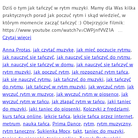
Dziś o tym jak tańczyć w rytm muzyki. Mamy dla Was kilka
praktycznych porad jak poczuć rytm i skąd wiedzieć, w
którym momencie zacząć tańczyć :) Obejrzyjcie filmik:
https://www.youtube.com/watch?v=CWPjnfVVZ1A …
Czytaj więcej
Anna Protas
,
jak czytać muzykę
,
jak mieć poczucie rytmu
,
jak nauczyć się tańczyć
,
jak nauczyć się tańczyć do rytmu
,
jak nauczyć się tańczyć w domu
,
jak nauczyć się tańczyć w
rytm muzyki
,
jak poczuć rytm
,
jak rozpoznać rytm tańca
,
jak się nauczyć rytmu
,
jak tańczyć do muzyki
,
jak tańczyć
do rytmu
,
jak tańczyć w rytm muzyki
,
jak wyczuć rytm
,
jak
wyczuć rytm w muzyce
,
jak wyczuć rytm w piosence
,
jak
wyczuć rytm w tańcu
,
jak złapać rytm w tańcu
,
jaki taniec
do muzyki
,
jaki taniec do piosenki
,
Kolczyki z frędzlami
,
kurs tańca online
,
lekcje tańca
,
lekcje tańca przez internet
,
metrum
,
nauka tańca
,
Prima Dance
,
rytm
,
rytm muzyczny
,
rytm taneczny
,
Sukienka Mocy
,
takt
,
taniec do muzyki
,