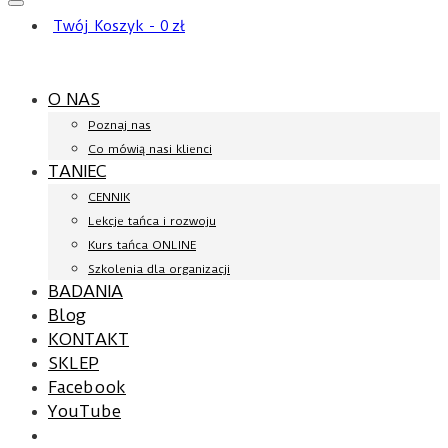
Twój Koszyk
-
0
zł
O NAS
Poznaj nas
Co mówią nasi klienci
TANIEC
CENNIK
Lekcje tańca i rozwoju
Kurs tańca ONLINE
Szkolenia dla organizacji
BADANIA
Blog
KONTAKT
SKLEP
Facebook
YouTube