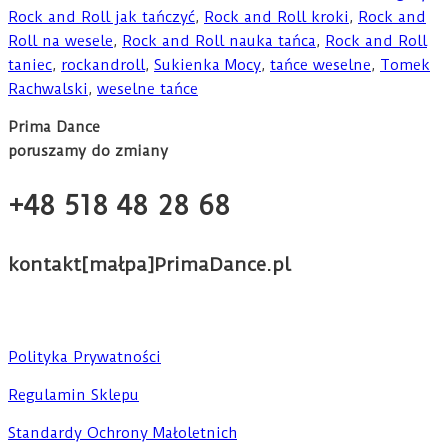
Rock and Roll jak tańczyć
,
Rock and Roll kroki
,
Rock and
Roll na wesele
,
Rock and Roll nauka tańca
,
Rock and Roll
taniec
,
rockandroll
,
Sukienka Mocy
,
tańce weselne
,
Tomek
Rachwalski
,
weselne tańce
Prima Dance
poruszamy do zmiany
+48 518 48 28 68
kontakt[małpa]PrimaDance.pl
Polityka Prywatności
Regulamin Sklepu
Standardy Ochrony Małoletnich