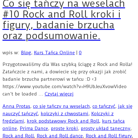
Co się tańczy na weselach
#10 Rock and Roll kroki i
figury, badanie brzucha
oraz podsumowanie.
wpis w:
Blog
,
Kurs Tańca Online
|
0
Przygotowaliśmy dla Was szybką ściągę z Rock and Rolla!
Zatańczcie z nami, a dowiecie się przy okazji jak zrobić
badanie brzucha partnerowi w tańcu :D <3
https://www.youtube.com/watch?v=H9UbJeuXvowVideo
can’t be loaded …
Czytaj więcej
Anna Protas
,
co się tańczy na weselach
,
co tańczyć
,
jak się
nauczyć tańczyć
,
kolczyki z chwostami
,
Kolczyki z
frędzlami
,
krok podstawowy Rock and Roll
,
kurs tańca
online
,
Prima Dance
,
proste kroki
,
prosty układ taneczny
,
Rock and Roll
,
Rock and Roll dance
,
Rock and Roll figury
,