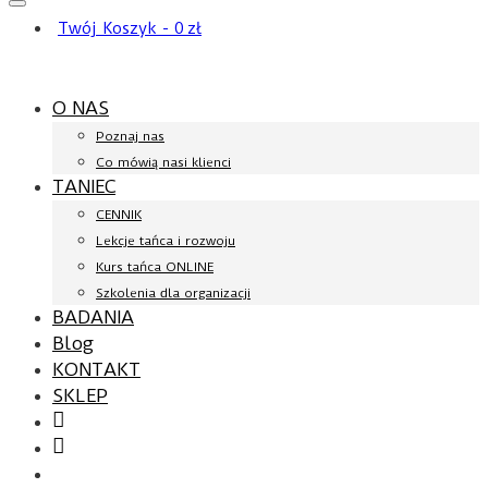
Twój Koszyk
-
0
zł
O NAS
Poznaj nas
Co mówią nasi klienci
TANIEC
CENNIK
Lekcje tańca i rozwoju
Kurs tańca ONLINE
Szkolenia dla organizacji
BADANIA
Blog
KONTAKT
SKLEP
Facebook
YouTube