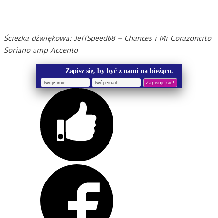
Ścieżka dźwiękowa: JeffSpeed68 – Chances i Mi Corazoncito
Soriano amp Accento
Zapisz się, by być z nami na bieżąco.