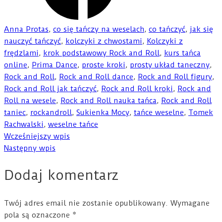
Anna Protas
,
co się tańczy na weselach
,
co tańczyć
,
jak się
nauczyć tańczyć
,
kolczyki z chwostami
,
Kolczyki z
frędzlami
,
krok podstawowy Rock and Roll
,
kurs tańca
online
,
Prima Dance
,
proste kroki
,
prosty układ taneczny
,
Rock and Roll
,
Rock and Roll dance
,
Rock and Roll figury
,
Rock and Roll jak tańczyć
,
Rock and Roll kroki
,
Rock and
Roll na wesele
,
Rock and Roll nauka tańca
,
Rock and Roll
taniec
,
rockandroll
,
Sukienka Mocy
,
tańce weselne
,
Tomek
Rachwalski
,
weselne tańce
Wcześniejszy wpis
Następny wpis
Dodaj komentarz
Twój adres email nie zostanie opublikowany.
Wymagane
pola są oznaczone
*