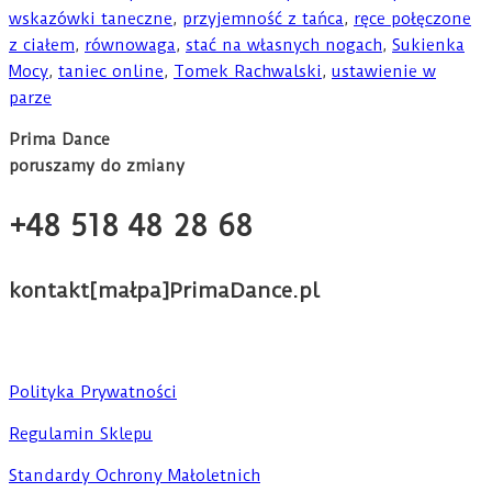
wskazówki taneczne
,
przyjemność z tańca
,
ręce połęczone
z ciałem
,
równowaga
,
stać na własnych nogach
,
Sukienka
Mocy
,
taniec online
,
Tomek Rachwalski
,
ustawienie w
parze
Prima Dance
poruszamy do zmiany
+48 518 48 28 68
kontakt[małpa]PrimaDance.pl
Polityka Prywatności
Regulamin Sklepu
Standardy Ochrony Małoletnich