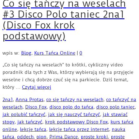
Co się tańczy na weselach
#3 Disco Polo taniec 2na1
(Disco Fox krok
podstawowy)
wpis w:
Blog
,
Kurs Tańca Online
|
0
„Co się tańczy na weselach” to krótki, cykliczny video
poradnik dla tych z Was, którzy wybierają się na przyjęcie
weselne i chcą dobrze czuć się na parkiecie. Dziś temat,
który …
Czytaj więcej
2na1
,
Anna Protas
,
co się tańczy na weselach
,
co tańczyć na
weselach
,
Disco Fox
,
disco polo do tańca
,
disco polo taniec
,
jak polubić tańczyć
,
jak się nauczyć tańczyć
,
jak stawiać
stopy
,
jak tańczyć
,
krok podstawowy Disco Fox
,
kurs tańca
online
,
lekcje tańca
,
lekcje tańca przez internet
,
nauka
tańca
,
oddech
,
pion
,
Prima Dance
,
proste kroki
,
proste