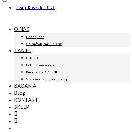
Twój Koszyk
-
0
zł
O NAS
Poznaj nas
Co mówią nasi klienci
TANIEC
CENNIK
Lekcje tańca i rozwoju
Kurs tańca ONLINE
Szkolenia dla organizacji
BADANIA
Blog
KONTAKT
SKLEP
Facebook
YouTube