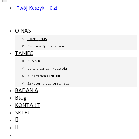
Twój Koszyk
-
0
zł
O NAS
Poznaj nas
Co mówią nasi klienci
TANIEC
CENNIK
Lekcje tańca i rozwoju
Kurs tańca ONLINE
Szkolenia dla organizacji
BADANIA
Blog
KONTAKT
SKLEP
Facebook
YouTube