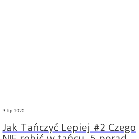
9
lip 2020
Jak Tańczyć Lepiej #2 Czego
NIE robić w tańcu. 5 porad