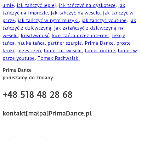
umie
,
jak tańczyć lepiej
,
jak tańczyć na dyskotece
,
jak
tańczyć na imprezie
,
jak tańczyć na weselu
,
jak tańczyć w
parze
,
jak tańczyć w rytm muzyki
,
jak tańczyć youtube
,
jak
tańczyć z dziewczyną
,
jak zatańczyć z dziewczyną na
weselu
,
kreatywność
,
kurs tańca przez internet
,
lekcje
tańca
,
nauka tańca
,
partner szarpie
,
Prima Dance
,
proste
kroki
,
przestrzeń
,
taniec na weselu
,
taniec online
,
taniec w
parze youtube
,
Tomek Rachwalski
Prima Dance
poruszamy do zmiany
+48 518 48 28 68
kontakt[małpa]PrimaDance.pl