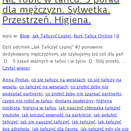
dla mężczyzn. Sylwetka.
Przestrzeń. Higiena.
wpis w:
Blog
,
Jak Tańczyć Lepiej
,
Kurs Tańca Online
|
0
Dziś odcinek „Jak Tańczyć Lepiej” #2 ponownie
dedykowany mężczyznom, ale szykujemy też coś dla pań
:D 5 zasad ważnych w tańcu i w życiu :D Stój prosto, …
Czytaj więcej
Anna Protas
,
co się tańczy na weselach
,
co się tańczy na
weselu
,
co tańczyć na weselach
,
co zrobić żeby nie
podeptać partnerki
,
co zrobić żeby nie szarpać partnerki
,
czego nie robić w tańcu
,
dystans społeczny
,
higiena
osobista
,
higiena w tańcu
,
jak nauczyć chłopaka tańczyć
youtube
,
jak poczuć pewność na parkiecie
,
jak polubić
tańczyć
,
jak się nauczyć tańczyć
,
jak tańczyć
,
jak tańczyć
bez alkoholu
,
jak tańczyć dla faceta
,
jak tańczyć gdy się nie