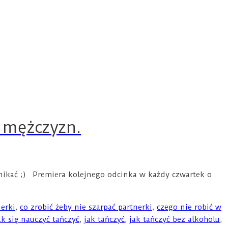
a mężczyzn.
unikać ;) Premiera kolejnego odcinka w każdy czwartek o
nerki
,
co zrobić żeby nie szarpać partnerki
,
czego nie robić w
ak się nauczyć tańczyć
,
jak tańczyć
,
jak tańczyć bez alkoholu
,