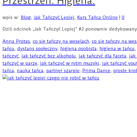
Przestrzeń. Higiena.
wpis w:
Blog
,
Jak Tańczyć Lepiej
,
Kurs Tańca Online
|
0
Dziś odcinek „Jak Tańczyć Lepiej” #2 ponownie dedykowany
Anna Protas
,
co się tańczy na weselach
,
co się tańczy na wes
tańcu
,
dystans społeczny
,
higiena osobista
,
higiena w tańcu
tańczyć
,
jak tańczyć bez alkoholu
,
jak tańczyć dla faceta
,
jak
tańczyć w parze
,
jak tańczyć w rytm muzyki
,
jak tańczyć you
tańca
,
nauka tańca
,
partner szarpie
,
Prima Dance
,
proste kro