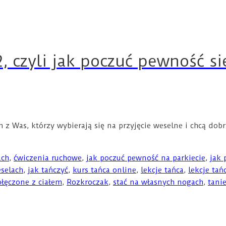
, czyli jak poczuć pewność si
h z Was, którzy wybierają się na przyjęcie weselne i chcą dob
ach
,
ćwiczenia ruchowe
,
jak poczuć pewność na parkiecie
,
jak 
eselach
,
jak tańczyć
,
kurs tańca online
,
lekcje tańca
,
lekcje tań
ołęczone z ciałem
,
Rozkroczak
,
stać na własnych nogach
,
tani