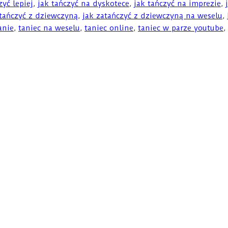
zyć lepiej
,
jak tańczyć na dyskotece
,
jak tańczyć na imprezie
,
 tańczyć z dziewczyną
,
jak zatańczyć z dziewczyną na weselu
,
anie
,
taniec na weselu
,
taniec online
,
taniec w parze youtube
,