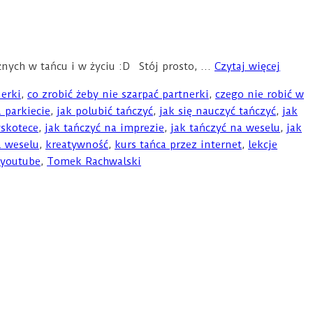
nych w tańcu i w życiu :D Stój prosto, …
Czytaj więcej
nerki
,
co zrobić żeby nie szarpać partnerki
,
czego nie robić w
 parkiecie
,
jak polubić tańczyć
,
jak się nauczyć tańczyć
,
jak
yskotece
,
jak tańczyć na imprezie
,
jak tańczyć na weselu
,
jak
a weselu
,
kreatywność
,
kurs tańca przez internet
,
lekcje
 youtube
,
Tomek Rachwalski