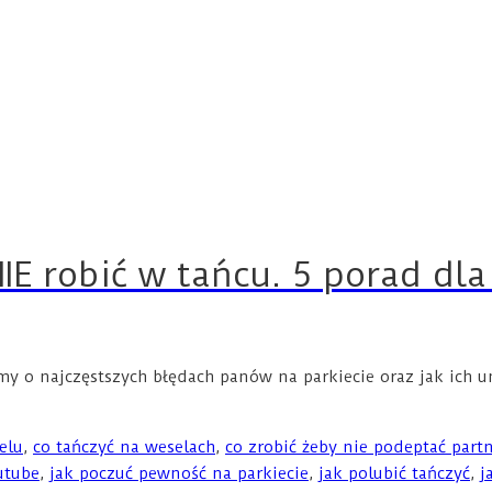
NIE robić w tańcu. 5 porad dl
my o najczęstszych błędach panów na parkiecie oraz jak ich 
elu
,
co tańczyć na weselach
,
co zrobić żeby nie podeptać part
utube
,
jak poczuć pewność na parkiecie
,
jak polubić tańczyć
,
j