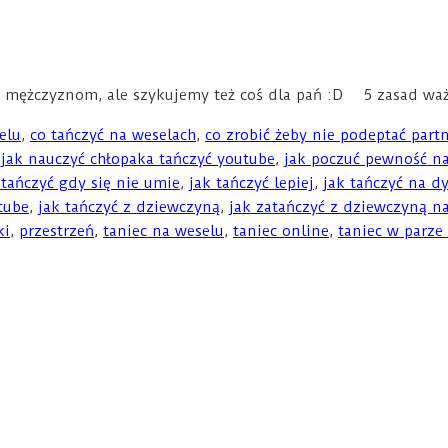
 mężczyznom, ale szykujemy też coś dla pań :D 5 zasad waż
elu
,
co tańczyć na weselach
,
co zrobić żeby nie podeptać part
,
jak nauczyć chłopaka tańczyć youtube
,
jak poczuć pewność na
 tańczyć gdy się nie umie
,
jak tańczyć lepiej
,
jak tańczyć na d
tube
,
jak tańczyć z dziewczyną
,
jak zatańczyć z dziewczyną n
ki
,
przestrzeń
,
taniec na weselu
,
taniec online
,
taniec w parze