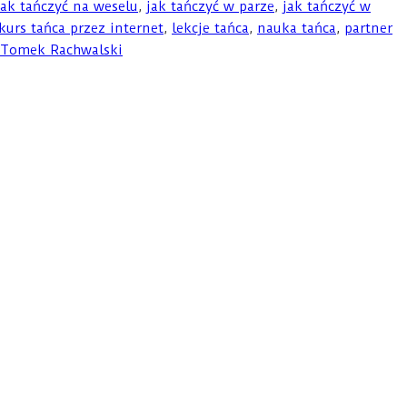
jak tańczyć na weselu
,
jak tańczyć w parze
,
jak tańczyć w
kurs tańca przez internet
,
lekcje tańca
,
nauka tańca
,
partner
Tomek Rachwalski