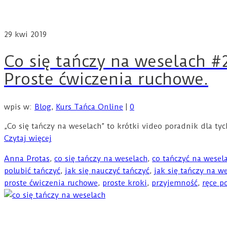
29
kwi 2019
Co się tańczy na weselach #2
Proste ćwiczenia ruchowe.
wpis w:
Blog
,
Kurs Tańca Online
|
0
„Co się tańczy na weselach” to krótki video poradnik dla tyc
Czytaj więcej
Anna Protas
,
co się tańczy na weselach
,
co tańczyć na wesel
polubić tańczyć
,
jak się nauczyć tańczyć
,
jak się tańczy na w
proste ćwiczenia ruchowe
,
proste kroki
,
przyjemność
,
ręce p