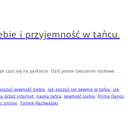
ebie i przyjemność w tańcu.
rze czuć się na parkiecie. Dziś proste ćwiczenie ruchowe: …
poczuć pewność siebie
,
jak poczuć się pewnie w tańcu
,
jak
ca przez internet
,
nauka tańca
,
pewność siebie
,
Prima Dance
,
ec online
,
Tomek Rachwalski