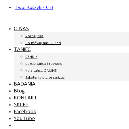
Twój Koszyk
-
0
zł
O NAS
Poznaj nas
Co mówią nasi klienci
TANIEC
CENNIK
Lekcje tańca i rozwoju
Kurs tańca ONLINE
Szkolenia dla organizacji
BADANIA
Blog
KONTAKT
SKLEP
Facebook
YouTube