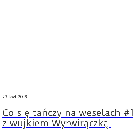
23
kwi 2019
Co się tańczy na weselach #1
z wujkiem Wyrwirączką.