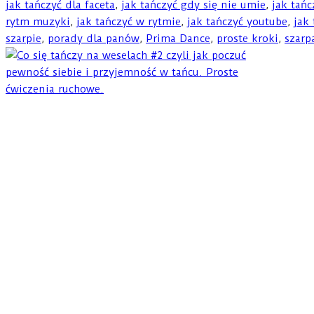
jak tańczyć dla faceta
,
jak tańczyć gdy się nie umie
,
jak tańc
rytm muzyki
,
jak tańczyć w rytmie
,
jak tańczyć youtube
,
jak
szarpie
,
porady dla panów
,
Prima Dance
,
proste kroki
,
szarp